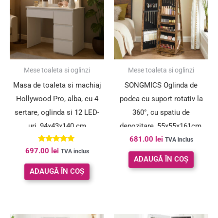
Mese toaleta si oglinzi
Mese toaleta si oglinzi
Masa de toaleta si machiaj
SONGMICS Oglinda de
Hollywood Pro, alba, cu 4
podea cu suport rotativ la
sertare, oglinda si 12 LED-
360°, cu spatiu de
uri, 94x43x140 cm
depozitare, 55x55x161cm,
681.00
lei
maro rustic
TVA inclus
Evaluat la
697.00
lei
TVA inclus
4.77
ADAUGĂ ÎN COȘ
din 5
ADAUGĂ ÎN COȘ