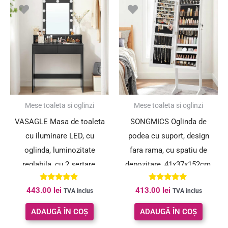
Mese toaleta si oglinzi
Mese toaleta si oglinzi
VASAGLE Masa de toaleta
SONGMICS Oglinda de
cu iluminare LED, cu
podea cu suport, design
oglinda, luminozitate
fara rama, cu spatiu de
reglabila, cu 2 sertare,
depozitare, 41x37x152cm,
80x40x145cm, negru
alb
Evaluat la
Evaluat la
443.00
lei
413.00
lei
TVA inclus
TVA inclus
4.67
5.00
din 5
din 5
ADAUGĂ ÎN COȘ
ADAUGĂ ÎN COȘ