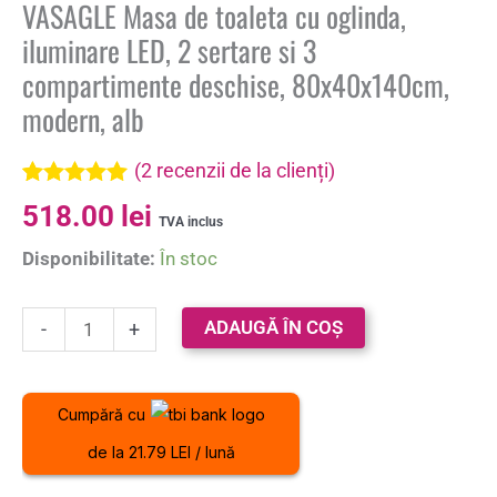
VASAGLE Masa de toaleta cu oglinda,
iluminare LED, 2 sertare si 3
compartimente deschise, 80x40x140cm,
modern, alb
(
2
recenzii de la clienți)
Evaluat la
2
518.00
lei
5.00
din 5 pe
TVA inclus
baza a
Disponibilitate:
În stoc
evaluări de
la clienți
ADAUGĂ ÎN COȘ
-
+
Cumpără cu
de la 21.79 LEI / lună