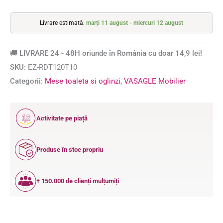
Livrare estimată:
marți 11 august - miercuri 12 august
🚚 LIVRARE 24 - 48H oriunde în România cu doar 14,9 lei!
SKU:
EZ-RDT120T10
Categorii:
Mese toaleta si oglinzi
,
VASAGLE Mobilier
12
Activitate pe piață
ANI
Produse în stoc propriu
+ 150.000 de clienți mulțumiți