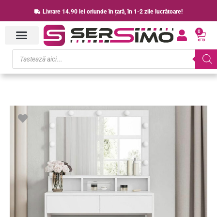
Skip
Livrare 14.90 lei oriunde în țară, în 1-2 zile lucrătoare!
to
0
content
Cart
Products
search
Cantitate
VASAGLE
Masa
de
toaleta
cu
oglinda,
iluminare