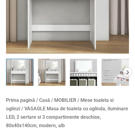
LED,
2
sertare
si
3
compartimente
deschise,
80x40x140cm,
modern,
alb
Prima pagină
/
Casă
/
MOBILIER
/
Mese toaleta si
oglinzi
/ VASAGLE Masa de toaleta cu oglinda, iluminare
LED, 2 sertare si 3 compartimente deschise,
80x40x140cm, modern, alb