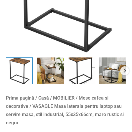
masa,
stil
industrial,
55x35x66cm,
maro
rustic
si
negru
Prima pagină
/
Casă
/
MOBILIER
/
Mese cafea si
decorative
/ VASAGLE Masa laterala pentru laptop sau
servire masa, stil industrial, 55x35x66cm, maro rustic si
negru