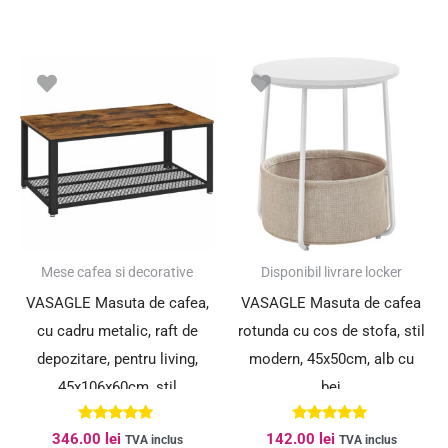
Mese cafea si decorative
Disponibil livrare locker
VASAGLE Masuta de cafea,
VASAGLE Masuta de cafea
cu cadru metalic, raft de
rotunda cu cos de stofa, stil
depozitare, pentru living,
modern, 45x50cm, alb cu
45x106x60cm, stil
bej
industrial, maro rustic
Evaluat la
Evaluat la
346.00
lei
142.00
lei
TVA inclus
TVA inclus
5.00
5.00