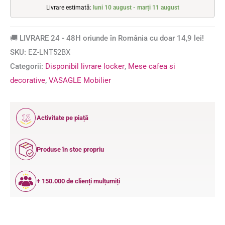
Livrare estimată:
luni 10 august - marți 11 august
🚚 LIVRARE 24 - 48H oriunde în România cu doar 14,9 lei!
SKU:
EZ-LNT52BX
Categorii:
Disponibil livrare locker
,
Mese cafea si
decorative
,
VASAGLE Mobilier
12
Activitate pe piață
ANI
Produse în stoc propriu
+ 150.000 de clienți mulțumiți