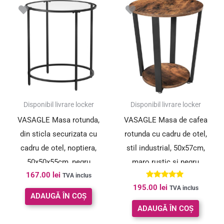
Disponibil livrare locker
Disponibil livrare locker
VASAGLE Masa rotunda,
VASAGLE Masa de cafea
din sticla securizata cu
rotunda cu cadru de otel,
cadru de otel, noptiera,
stil industrial, 50x57cm,
50x50x55cm, negru
maro rustic si negru
167.00
lei
TVA inclus
Evaluat la
195.00
lei
TVA inclus
5.00
ADAUGĂ ÎN COȘ
din 5
ADAUGĂ ÎN COȘ