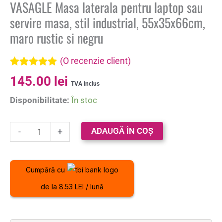
VASAGLE Masa laterala pentru laptop sau
servire masa, stil industrial, 55x35x66cm,
maro rustic si negru
(O recenzie client)
Evaluat la
145.00
lei
5.00
din 5 pe
TVA inclus
baza unei
Disponibilitate:
În stoc
singure
evaluări
ADAUGĂ ÎN COȘ
-
+
Cumpără cu
de la 8.53 LEI / lună