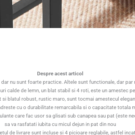
Despre acest articol
dar nu sunt foarte practice. Altele sunt functionale, dar par r
ri calde de lemn, un blat stabil si 4 roti, este un amestec p
 si blatul robust, rustic maro, sunt tocmai amestecul elegan
dreste cu o durabilitate remarcabila si o capacitate totala 
ulante care fac usor sa glisati sub canapea sau pat (este nec
sa va rasfatati iubita cu micul dejun in pat din nou
tul de livrare sunt incluse si 4 picioare reglabile, astfel inca