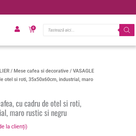
Products
Cart
0
search
LIER
/
Mese cafea si decorative
/ VASAGLE
 otel si roti, 35x50x60cm, industrial, maro
ea, cu cadru de otel si roti,
l, maro rustic si negru
e la clienți)