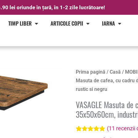
.90 lei oriunde în țară, în 1-2 zile lucrătoare!
TIMP LIBER
ARTICOLE COPII
IARNA
Cantitate
Prima pagină
/
Casă
/
MOBI
VASAGLE
Masuta de cafea, cu cadru de
Masuta
rustic si negru
de
VASAGLE Masuta de caf
cafea,
35x50x60cm, industria
cu
cadru
(
11
recenzii d
de
Evaluat la
11