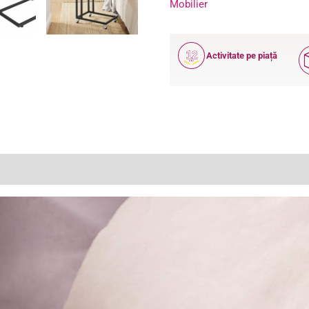
Mobilier
12
Activitate pe piață
ANI
(11)