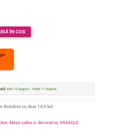
UGĂ ÎN COȘ
mată:
luni 10 august - marți 11 august
n România cu doar 14,9 lei!
ocker
,
Mese cafea si decorative
,
VASAGLE