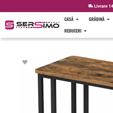
Skip
Livrare 14
to
content
CASĂ
GRĂDINĂ
REDUCERI