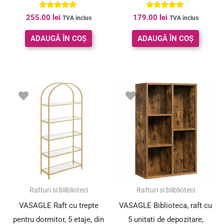
kg, maro rustic
Evaluat la
Evaluat la
255.00
lei
179.00
lei
TVA inclus
TVA inclus
5.00
5.00
din 5
din 5
ADAUGĂ ÎN COȘ
ADAUGĂ ÎN COȘ
Rafturi si bliblioteci
Rafturi si bliblioteci
VASAGLE Raft cu trepte
VASAGLE Biblioteca, raft cu
pentru dormitor, 5 etaje, din
5 unitati de depozitare,