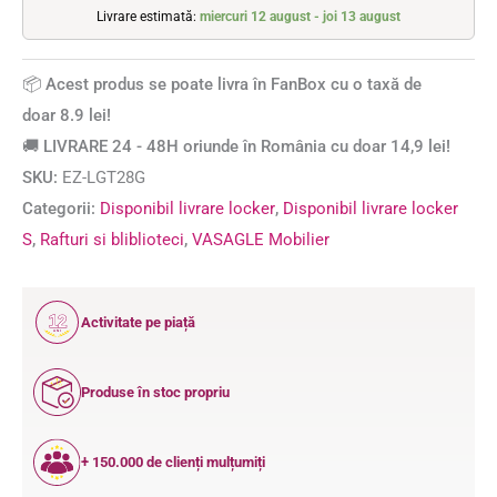
Livrare estimată:
miercuri 12 august - joi 13 august
📦 Acest produs se poate livra în FanBox cu o taxă de
doar 8.9 lei!
🚚 LIVRARE 24 - 48H oriunde în România cu doar 14,9 lei!
SKU:
EZ-LGT28G
Categorii:
Disponibil livrare locker
,
Disponibil livrare locker
S
,
Rafturi si bliblioteci
,
VASAGLE Mobilier
12
Activitate pe piață
ANI
Produse în stoc propriu
+ 150.000 de clienți mulțumiți