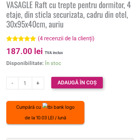
VASAGLE Raft cu trepte pentru dormitor, 4
etaje, din sticla securizata, cadru din otel,
30x95x40cm, auriu
(
4
recenzii de la clienți)
Evaluat la
4
187.00
lei
5.00
din 5 pe
TVA inclus
baza a
Disponibilitate:
În stoc
evaluări de
la clienți
ADAUGĂ ÎN COȘ
-
+
Cumpără cu
de la 10.03 LEI / lună