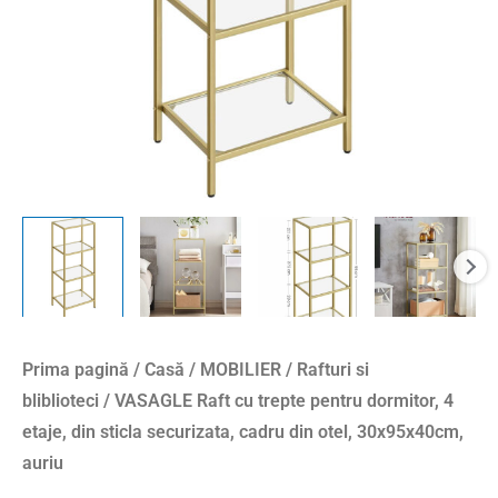
etaje,
din
sticla
securizata,
cadru
din
otel,
30x95x40cm,
auriu
Prima pagină
/
Casă
/
MOBILIER
/
Rafturi si
bliblioteci
/ VASAGLE Raft cu trepte pentru dormitor, 4
etaje, din sticla securizata, cadru din otel, 30x95x40cm,
auriu