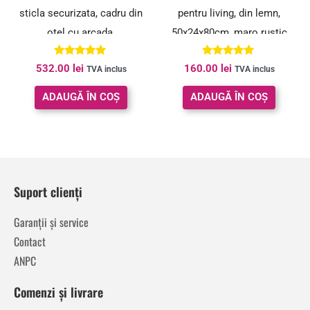
sticla securizata, cadru din
pentru living, din lemn,
otel cu arcada,
50x24x80cm, maro rustic
83x30x184cm, auriu
Evaluat la
Evaluat la
532.00
lei
160.00
lei
TVA inclus
TVA inclus
5.00
5.00
din 5
din 5
ADAUGĂ ÎN COȘ
ADAUGĂ ÎN COȘ
Suport clienți
Garanții și service
Contact
ANPC
Comenzi și livrare