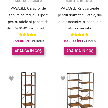
Mobilier bucatarie
Rafturi si bliblioteci
VASAGLE Carucior de
VASAGLE Raft cu trepte
servire pe roti, cu suport
pentru dormitor, 5 etaje, din
pentru sticle si pahare de
sticla securizata, cadru din
vin, 40x60x82cm, Industrial,
otel cu arcada,
Vintage Maro/Negru
83x30x184cm, auriu
Evaluat la
Evaluat la
259.00
lei
532.00
lei
TVA inclus
TVA inclus
5.00
5.00
din 5
din 5
ADAUGĂ ÎN COȘ
ADAUGĂ ÎN COȘ