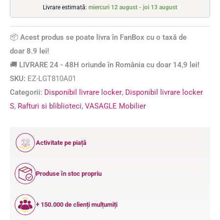
Livrare estimată:
miercuri 12 august - joi 13 august
📦 Acest produs se poate livra în FanBox cu o taxă de
doar 8.9 lei!
🚚 LIVRARE 24 - 48H oriunde în România cu doar 14,9 lei!
SKU:
EZ-LGT810A01
Categorii:
Disponibil livrare locker
,
Disponibil livrare locker
S
,
Rafturi si bliblioteci
,
VASAGLE Mobilier
12
Activitate pe piață
ANI
Produse în stoc propriu
+ 150.000 de clienți mulțumiți