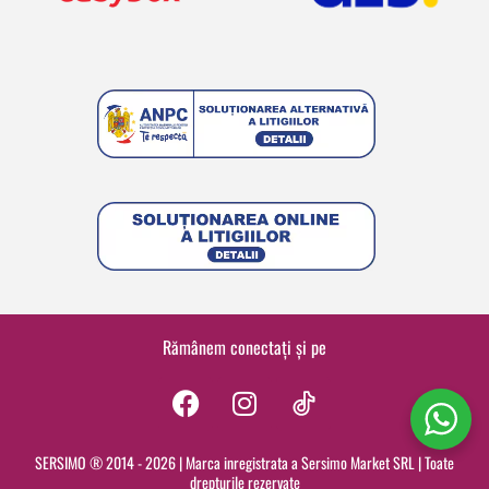
Rămânem conectați și pe
F
I
a
n
c
s
SERSIMO ® 2014 - 2026 | Marca inregistrata a Sersimo Market SRL | Toate
drepturile rezervate
e
t