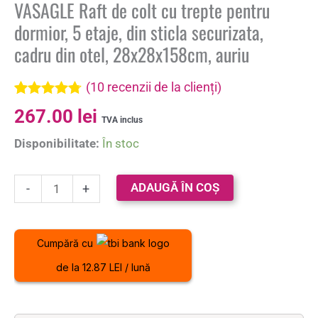
VASAGLE Raft de colt cu trepte pentru
dormior, 5 etaje, din sticla securizata,
cadru din otel, 28x28x158cm, auriu
(
10
recenzii de la clienți)
Evaluat la
10
267.00
lei
4.70
din 5
TVA inclus
pe baza a
Disponibilitate:
În stoc
evaluări de
la clienți
ADAUGĂ ÎN COȘ
-
+
Cumpără cu
de la 12.87 LEI / lună