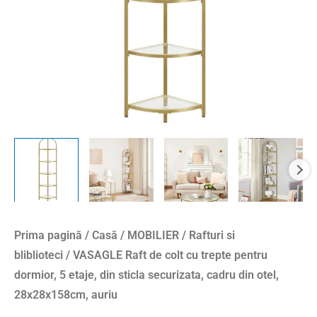
dormior,
5
etaje,
din
sticla
securizata,
cadru
din
otel,
28x28x158cm,
auriu
Prima pagină
/
Casă
/
MOBILIER
/
Rafturi si
bliblioteci
/ VASAGLE Raft de colt cu trepte pentru
dormior, 5 etaje, din sticla securizata, cadru din otel,
28x28x158cm, auriu