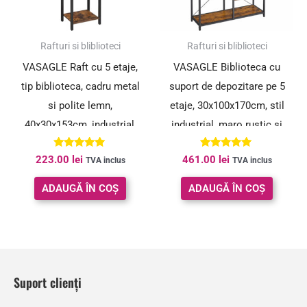
Rafturi si bliblioteci
Rafturi si bliblioteci
VASAGLE Raft cu 5 etaje,
VASAGLE Biblioteca cu
tip biblioteca, cadru metal
suport de depozitare pe 5
si polite lemn,
etaje, 30x100x170cm, stil
40x30x153cm, industrial,
industrial, maro rustic si
maro rustic si negru
negru
Evaluat la
Evaluat la
223.00
lei
461.00
lei
TVA inclus
TVA inclus
5.00
5.00
din 5
din 5
ADAUGĂ ÎN COȘ
ADAUGĂ ÎN COȘ
Suport clienți