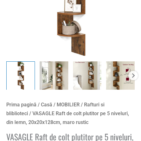
niveluri,
din
lemn,
20x20x128cm,
maro
rustic
Prima pagină
/
Casă
/
MOBILIER
/
Rafturi si
bliblioteci
/ VASAGLE Raft de colt plutitor pe 5 niveluri,
din lemn, 20x20x128cm, maro rustic
VASAGLE Raft de colt plutitor pe 5 niveluri,