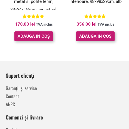
metal si polite lemn,
inferioare, 98x98x29cm, alb
33x34x159cm, industrial,
maro rustic si negru
Evaluat la
Evaluat la
170.00
lei
356.00
lei
TVA inclus
TVA inclus
5.00
5.00
din 5
din 5
ADAUGĂ ÎN COȘ
ADAUGĂ ÎN COȘ
Suport clienți
Garanții și service
Contact
ANPC
Comenzi și livrare