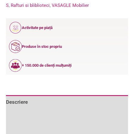
S
,
Rafturi si bliblioteci
,
VASAGLE Mobilier
12
Activitate pe piață
ANI
Produse în stoc propriu
+ 150.000 de clienți mulțumiți
Descriere
Informații suplimentare
Recenzii (7)