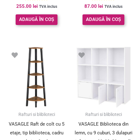
Evaluat la
Evaluat la
255.00
lei
87.00
lei
TVA inclus
TVA inclus
5.00
5.00
din 5
din 5
ADAUGĂ ÎN COȘ
ADAUGĂ ÎN COȘ
Rafturi si bliblioteci
Rafturi si bliblioteci
VASAGLE Raft de colt cu 5
VASAGLE Biblioteca din
etaje, tip biblioteca, cadru
lemn, cu 9 cuburi, 3 dulapuri