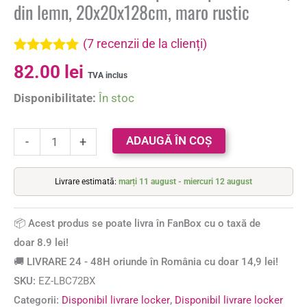
din lemn, 20x20x128cm, maro rustic
(
7
recenzii de la clienți)
Evaluat la
7
82.00
lei
5.00
din 5 pe
TVA inclus
baza a
Disponibilitate:
În stoc
evaluări de
la clienți
ADAUGĂ ÎN COȘ
-
+
Livrare estimată:
marți 11 august - miercuri 12 august
📦 Acest produs se poate livra în FanBox cu o taxă de
doar 8.9 lei!
🚚 LIVRARE 24 - 48H oriunde în România cu doar 14,9 lei!
SKU:
EZ-LBC72BX
Categorii:
Disponibil livrare locker
,
Disponibil livrare locker