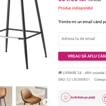
TVA inclus
Produs indisponibil
Trimite-mi un email când p
🚚 LIVRARE 24 - 48H oriunde î
SKU:
EZ-LBC888K01
Catego
12
Activitate pe piață
ANI