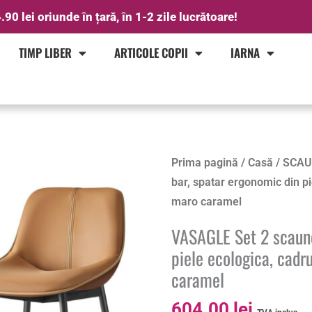
.90 lei oriunde în țară, în 1-2 zile lucrătoare!
TIMP LIBER
ARTICOLE COPII
IARNA
Prima pagină
/
Casă
/
SCAU
bar, spatar ergonomic din p
maro caramel
VASAGLE Set 2 scaune
piele ecologica, cad
caramel
604.00
lei