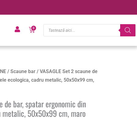
Products
Cart
0
search
NE
/
Scaune bar
/ VASAGLE Set 2 scaune de
iele ecologica, cadru metalic, 50x50x99 cm,
 de bar, spatar ergonomic din
ru metalic, 50x50x99 cm, maro