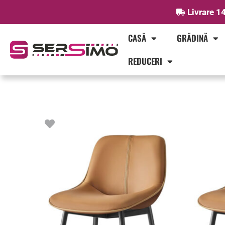
Skip
Livrare 14
to
content
CASĂ
GRĂDINĂ
REDUCERI