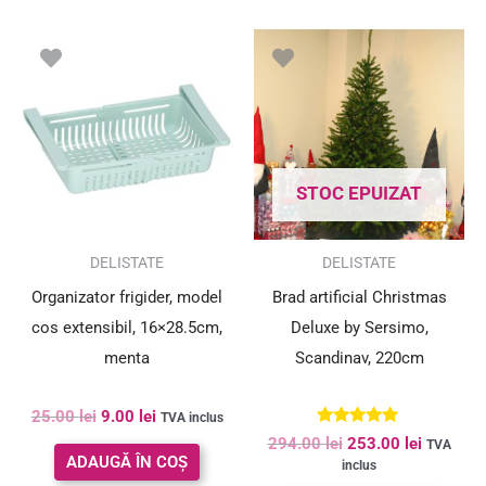
Prețul
Prețul
Prețul
Prețul
inițial
curent
inițial
curent
a
este:
a
este:
fost:
9.00 lei.
fost:
253.00 le
25.00 lei.
294.00 lei.
STOC EPUIZAT
SUPER PREȚ!
SUPER PREȚ!
DELISTATE
DELISTATE
Organizator frigider, model
Brad artificial Christmas
cos extensibil, 16×28.5cm,
Deluxe by Sersimo,
menta
Scandinav, 220cm
25.00
lei
9.00
lei
TVA inclus
Evaluat la
294.00
lei
253.00
lei
TVA
5.00
ADAUGĂ ÎN COȘ
inclus
din 5