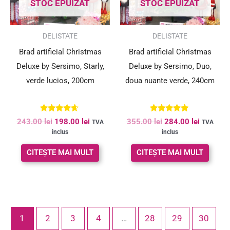
STOC EPUIZAT
STOC EPUIZAT
SUPER PREȚ!
SUPER PREȚ!
DELISTATE
DELISTATE
Brad artificial Christmas
Brad artificial Christmas
Deluxe by Sersimo, Starly,
Deluxe by Sersimo, Duo,
verde lucios, 200cm
doua nuante verde, 240cm
Evaluat la
Evaluat la
243.00
lei
198.00
lei
355.00
lei
284.00
lei
TVA
TVA
4.50
5.00
inclus
inclus
din 5
din 5
CITEȘTE MAI MULT
CITEȘTE MAI MULT
1
2
3
4
…
28
29
30