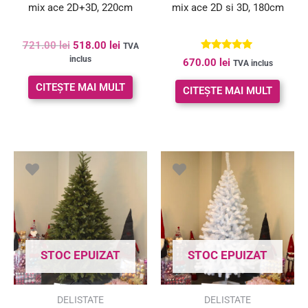
mix ace 2D+3D, 220cm
mix ace 2D si 3D, 180cm
721.00
lei
518.00
lei
TVA
Evaluat la
inclus
670.00
lei
TVA inclus
5.00
din 5
CITEȘTE MAI MULT
CITEȘTE MAI MULT
Prețul
Prețul
inițial
curent
a
este:
fost:
198.00 le
268.00 lei.
STOC EPUIZAT
STOC EPUIZAT
SUPER PREȚ!
DELISTATE
DELISTATE