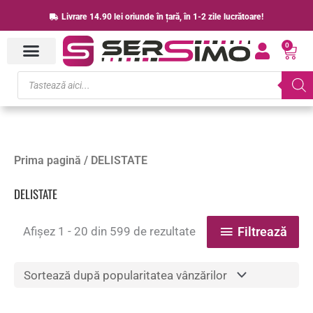
Skip
Livrare 14.90 lei oriunde în țară, în 1-2 zile lucrătoare!
to
0
content
Cart
Products
search
Sortat
Prima pagină
/ DELISTATE
după
popularitate
DELISTATE
Afișez 1 - 20 din 599 de rezultate
Filtrează