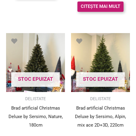
CITEȘTE MAI MULT
Prețul
Prețul
Prețul
Prețul
inițial
curent
inițial
curent
a
este:
a
este:
fost:
253.00 lei.
fost:
812.00 l
341.00 lei.
1,097.00 lei.
STOC EPUIZAT
STOC EPUIZAT
SUPER PREȚ!
SUPER PREȚ!
DELISTATE
DELISTATE
Brad artificial Christmas
Brad artificial Christmas
Deluxe by Sersimo, Nature,
Deluxe by Sersimo, Alpin,
180cm
mix ace 2D+3D, 220cm