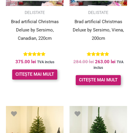
SUPER PREȚ!
DELISTATE
DELISTATE
Brad artificial Christmas
Brad artificial Christmas
Deluxe by Sersimo,
Deluxe by Sersimo, Viena,
Canadian, 220cm
200cm
Evaluat la
Evaluat la
375.00
lei
284.00
lei
263.00
lei
TVA inclus
TVA
5.00
5.00
inclus
din 5
din 5
CITEȘTE MAI MULT
CITEȘTE MAI MULT
Prețul
Prețul
Prețul
Prețul
inițial
curent
inițial
curent
a
este:
a
este:
fost:
208.00 lei.
fost:
223.00 le
345.00 lei.
239.00 lei.