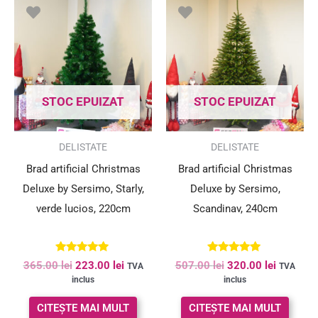
inițial
curent
inițial
curent
a
este:
a
este:
fost:
223.00 lei.
fost:
320.00 le
365.00 lei.
507.00 lei.
STOC EPUIZAT
STOC EPUIZAT
SUPER PREȚ!
SUPER PREȚ!
DELISTATE
DELISTATE
Brad artificial Christmas
Brad artificial Christmas
Deluxe by Sersimo, Starly,
Deluxe by Sersimo,
verde lucios, 220cm
Scandinav, 240cm
Evaluat la
Evaluat la
365.00
lei
223.00
lei
507.00
lei
320.00
lei
TVA
TVA
5.00
5.00
inclus
inclus
din 5
din 5
CITEȘTE MAI MULT
CITEȘTE MAI MULT