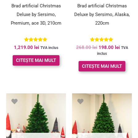
Brad artificial Christmas
Brad artificial Christmas
Deluxe by Sersimo,
Deluxe by Sersimo, Alaska,
Premium, ace 3D, 210cm
220cm
Evaluat la
Evaluat la
1,219.00
lei
268.00
lei
198.00
lei
TVA inclus
TVA
5.00
5.00
inclus
din 5
din 5
CITEȘTE MAI MULT
CITEȘTE MAI MULT
Prețul
Prețul
Prețul
Prețul
inițial
curent
inițial
curent
a
este:
a
este:
fost:
198.00 lei.
fost:
284.00 le
243.00 lei.
355.00 lei.