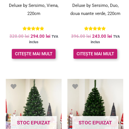
Deluxe by Sersimo, Viena,
Deluxe by Sersimo, Duo,
220cm
doua nuante verde, 220cm
Evaluat la
Evaluat la
320.00
lei
294.00
lei
396.00
lei
243.00
lei
TVA
TVA
4.67
5.00
inclus
inclus
din 5
din 5
CITEȘTE MAI MULT
CITEȘTE MAI MULT
Prețul
Prețul
inițial
curent
a
este:
fost:
263.00 le
284.00 lei.
STOC EPUIZAT
STOC EPUIZAT