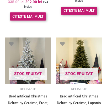
Evaluat la
inclus
335.00
lei
202.00
lei
TVA
5.00
inclus
din 5
CITEȘTE MAI MULT
CITEȘTE MAI MULT
Prețul
Prețul
inițial
curent
a
este:
fost:
518.00 lei.
721.00 lei.
STOC EPUIZAT
STOC EPUIZAT
SUPER PREȚ!
DELISTATE
DELISTATE
Brad artificial Christmas
Brad artificial Christmas
Deluxe by Sersimo, Frost,
Deluxe by Sersimo, Laponia,