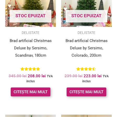
STOC EPUIZAT
STOC EPUIZAT
SUPER PREȚ!
SUPER PREȚ!
DELISTATE
DELISTATE
Brad artificial Christmas
Brad artificial Christmas
Deluxe by Sersimo,
Deluxe by Sersimo,
Scandinav, 180cm
Colorado, 200cm
Evaluat la
Evaluat la
345.00
lei
208.00
lei
239.00
lei
223.00
lei
TVA
TVA
5.00
4.33
inclus
inclus
din 5
din 5
CITEȘTE MAI MULT
CITEȘTE MAI MULT
Prețul
Prețul
Prețul
Prețul