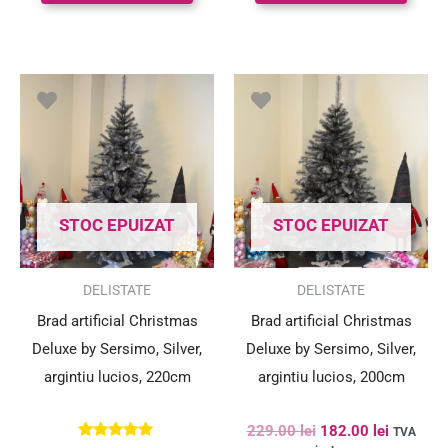
Prețul
Prețul
Prețul
Prețul
inițial
curent
inițial
curent
a
este:
a
este:
fost:
202.00 lei.
fost:
182.00 le
335.00 lei.
229.00 lei.
STOC EPUIZAT
STOC EPUIZAT
SUPER PREȚ!
SUPER PREȚ!
DELISTATE
DELISTATE
Brad artificial Christmas
Brad artificial Christmas
Deluxe by Sersimo, Silver,
Deluxe by Sersimo, Silver,
argintiu lucios, 220cm
argintiu lucios, 200cm
229.00
lei
182.00
lei
TVA