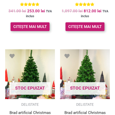
Evaluat la
Evaluat la
341.00
lei
253.00
lei
1,097.00
lei
812.00
lei
TVA
TVA
5.00
5.00
inclus
inclus
din 5
din 5
CITEȘTE MAI MULT
CITEȘTE MAI MULT
Prețul
Prețul
Prețul
Prețul
inițial
curent
inițial
curent
a
este:
a
este:
fost:
294.00 lei.
fost:
243.00 le
320.00 lei.
396.00 lei.
STOC EPUIZAT
STOC EPUIZAT
SUPER PREȚ!
SUPER PREȚ!
DELISTATE
DELISTATE
Brad artificial Christmas
Brad artificial Christmas