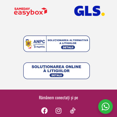
Rămânem conectați și pe
F
I