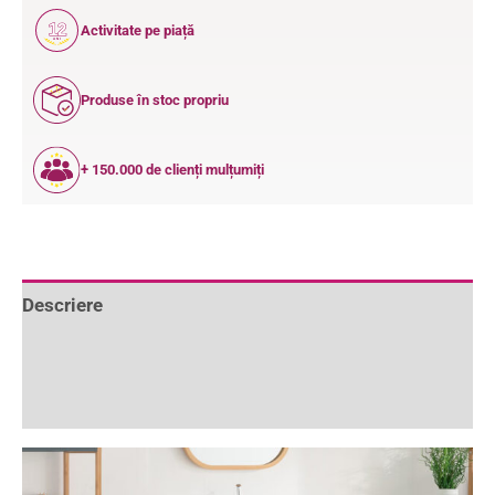
12
Activitate pe piață
ANI
Produse în stoc propriu
+ 150.000 de clienți mulțumiți
Descriere
Informații suplimentare
Recenzii (0)