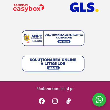
Rămânem conectați și pe
F
I
a
n