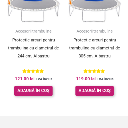
Accesorii trambuline
Accesorii trambuline
Protectie arcuri pentru
Protectie arcuri pentru
trambulina cu diametrul de
trambulina cu diametrul de
244 cm, Albastru
305 cm, Albastru
Evaluat la
Evaluat la
121.00
lei
119.00
lei
TVA inclus
TVA inclus
4.83
5.00
din 5
din 5
ADAUGĂ ÎN COȘ
ADAUGĂ ÎN COȘ