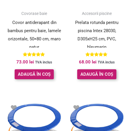
Covorase baie
Accesorii piscine
Covor antiderapant din
Prelata rotunda pentru
bambus pentru baie, lamele
piscina Intex 28030,
orizontale, 50×80 cm, maro
D305xH25 cm, PVC,
natur
bleumarin
Evaluat la
Evaluat la
73.00
lei
68.00
lei
TVA inclus
TVA inclus
5.00
5.00
din 5
din 5
ADAUGĂ ÎN COȘ
ADAUGĂ ÎN COȘ