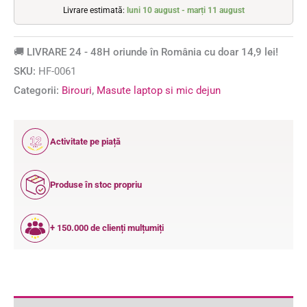
Livrare estimată:
luni 10 august - marți 11 august
🚚 LIVRARE 24 - 48H oriunde în România cu doar 14,9 lei!
SKU:
HF-0061
Categorii:
Birouri
,
Masute laptop si mic dejun
12
Activitate pe piață
ANI
Produse în stoc propriu
+ 150.000 de clienți mulțumiți