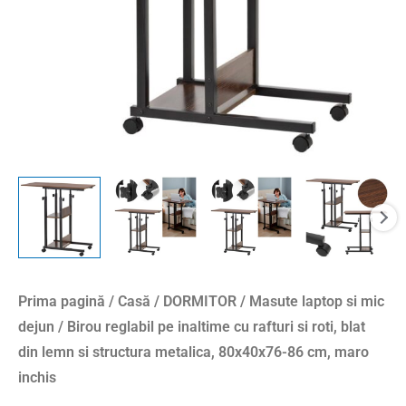
roti,
blat
din
lemn
si
structura
metalica,
80x40x76-
86
cm,
maro
inchis
Prima pagină
/
Casă
/
DORMITOR
/
Masute laptop si mic
dejun
/ Birou reglabil pe inaltime cu rafturi si roti, blat
din lemn si structura metalica, 80x40x76-86 cm, maro
inchis