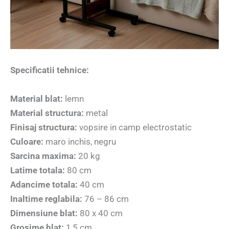
Specificatii tehnice:
Material blat:
lemn
Material structura:
metal
Finisaj structura:
vopsire in camp electrostatic
Culoare:
maro inchis, negru
Sarcina maxima:
20 kg
Latime totala:
80 cm
Adancime totala:
40 cm
Inaltime reglabila:
76 – 86 cm
Dimensiune blat:
80 x 40 cm
Grosime blat:
1,5 cm