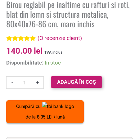
Birou reglabil pe inaltime cu rafturi si roti,
blat din lemn si structura metalica,
80x40x76-86 cm, maro inchis
(O recenzie client)
Evaluat la
140.00
lei
5.00
din 5 pe
TVA inclus
baza unei
Disponibilitate:
În stoc
singure
evaluări
ADAUGĂ ÎN COȘ
-
+
Cumpără cu
de la 8.35 LEI / lună