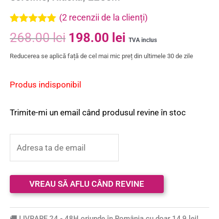
(
2
recenzii de la clienți)
Evaluat la
2
268.00
lei
198.00
lei
5.00
din 5 pe
TVA inclus
baza a
Reducerea se aplică față de cel mai mic preț din ultimele 30 de zile
evaluări de
la clienți
Produs indisponibil
Trimite-mi un email când produsul revine în stoc
🚚 LIVRARE 24 - 48H oriunde în România cu doar 14,9 lei!