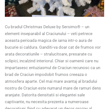
Cu bradul Christmas Deluxe by Sersimo® – un
element inseparabil al Craciunului – veti petrece
aceasta perioada magica de iarna intr-o aura de
bucurie si caldura. Ganditi-va doar cat de frumos vor
arata decoratiunile – stralucitoare, presarate cu
sclipici, incalzind interiorul. Chiar si oamenii care nu
impartasesc entuziasmul de Craciun recunosc ca un
brad de Craciun impodobit frumos creeaza o
atmosfera aparte. Cel mai mare avantaj al bradului
nostru de Craciun este numarul mare de ramuri dens
aranjate. Datorita densitatii si elegantei sale
captivante, nu necesita prezenta a numeroase
decoratiuni, fiind cu adevarat un decor grozav al