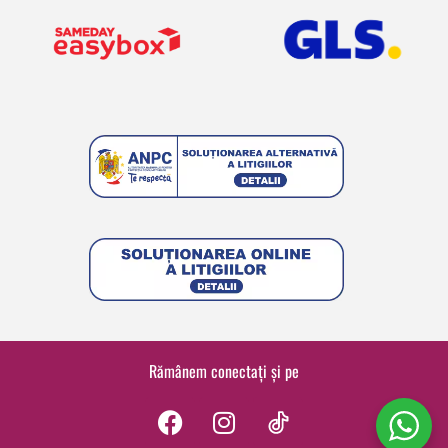
Rămânem conectați și pe
F
I