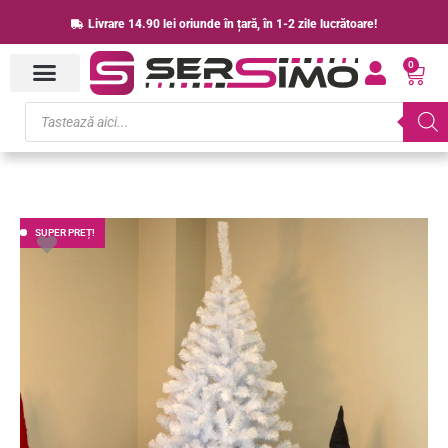
Skip
Livrare 14.90 lei oriunde în țară, în 1-2 zile lucrătoare!
to
0
content
Cart
Products
search
Prețul
Prețul
SUPER PREȚ!
inițial
curent
a
este:
fost:
198.00 lei.
268.00 lei.