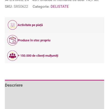
SKU:
SRS0622
Categorie:
DELISTATE
12
Activitate pe piață
ANI
Produse în stoc propriu
+ 150.000 de clienți mulțumiți
Descriere
Informații suplimentare
Recenzii (2)