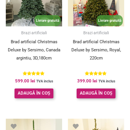
Livrare gratuită
Livrare gratuită
Brazi artificiali
Brazi artificiali
Brad artificial Christmas
Brad artificial Christmas
Deluxe by Sersimo, Canada
Deluxe by Sersimo, Royal,
argintiu, 3D,180cm
220cm
Evaluat la
Evaluat la
599.00
lei
399.00
lei
TVA inclus
TVA inclus
5.00
4.98
din 5
din 5
ADAUGĂ ÎN COȘ
ADAUGĂ ÎN COȘ