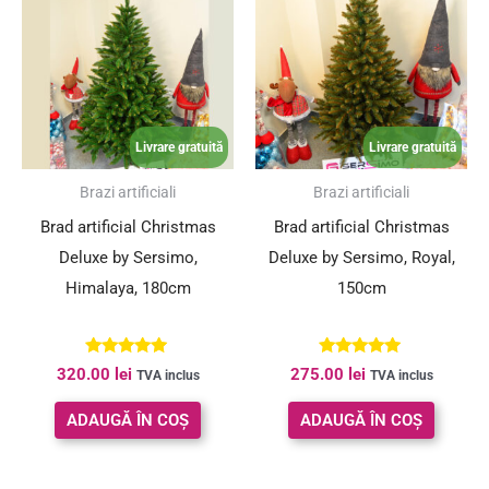
Livrare gratuită
Livrare gratuită
Brazi artificiali
Brazi artificiali
Brad artificial Christmas
Brad artificial Christmas
Deluxe by Sersimo,
Deluxe by Sersimo, Royal,
Himalaya, 180cm
150cm
Evaluat la
Evaluat la
320.00
lei
275.00
lei
TVA inclus
TVA inclus
5.00
5.00
din 5
din 5
ADAUGĂ ÎN COȘ
ADAUGĂ ÎN COȘ