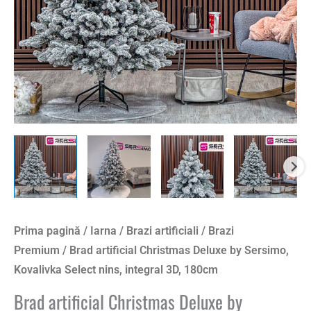
Select
nins,
integral
3D,
180cm
Prima pagină
/
Iarna
/
Brazi artificiali
/
Brazi
Premium
/ Brad artificial Christmas Deluxe by Sersimo,
Kovalivka Select nins, integral 3D, 180cm
Brad artificial Christmas Deluxe by