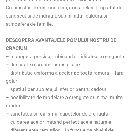
Craciunului intr-un mod unic, si in acelasi timp atat de
cunoscut si de indragit, subliniindu-i caldura si
atmosfera de familie.
DESCOPERA AVANTAJELE POMULUI NOSTRU DE
CRACIUN
– manopera precisa, imbinand soliditatea cu eleganta
– densitate mare de ramuri si ace
– distributie uniforma a acelor pe toata ramura – fara
goluri
– spatiu liber sub etajul inferior pentru cadouri
– posibilitate de modelare a crengutelor in mai multe
moduri
– varietatea si realismul capetelor de crenguta
– culoarea acelor imitand perfect acele naturale
– diferentierea ramurilor – in functie de nivelul de