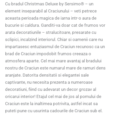
Cu bradul Christmas Deluxe by Sersimo® – un
element inseparabil al Craciunului – veti petrece
aceasta perioada magica de iarna intr-o aura de
bucurie si caldura. Ganditi-va doar cat de frumos vor
arata decoratiunile – stralucitoare, presarate cu
sclipici, incalzind interiorul. Chiar si oamenii care nu
impartasesc entuziasmul de Craciun recunosc ca un
brad de Craciun impodobit frumos creeaza o
atmosfera aparte. Cel mai mare avantaj al bradului
nostru de Craciun este numarul mare de ramuri dens
aranjate. Datorita densitatii si elegantei sale
captivante, nu necesita prezenta a numeroase
decoratiuni, fiind cu adevarat un decor grozav al
oricarui interior! Etajul cel mai de jos al pomului de
Craciun este la inaltimea potrivita, astfel incat sa
puteti pune cu usurinta cadourile de Craciun sub el.