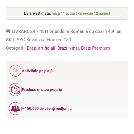
Livrare estimată:
marți 11 august - miercuri 12 august
🚚 LIVRARE 24 - 48H oriunde în România cu doar 14,9 lei!
SKU:
SYG-Kovalivka-Flocked-180
Categorii:
Brazi artificiali
,
Brazi Ninsi
,
Brazi Premium
12
Activitate pe piață
ANI
Produse în stoc propriu
+ 150.000 de clienți mulțumiți