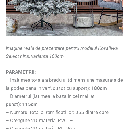
Imagine reala de prezentare pentru modelul Kovalivka
Select nins, varianta 180cm
PARAMETRII:
– Inaltimea totala a bradului (dimensiune masurata de
la podea pana in varf, cu tot cu suport):
180cm
– Diametrul (latimea la baza in cel mai lat
punct):
115cm
– Numarul total al ramificatiilor: 365 dintre care:
– Crengute 2D, material PVC: –
– Crengute 3D, material PE: 365