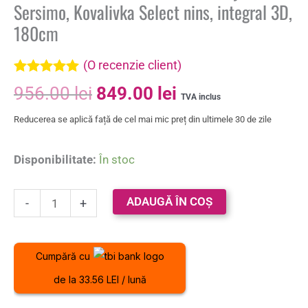
Sersimo, Kovalivka Select nins, integral 3D,
180cm
(O recenzie client)
Evaluat la
956.00
lei
849.00
lei
5.00
din 5 pe
TVA inclus
baza unei
Reducerea se aplică față de cel mai mic preț din ultimele 30 de zile
singure
evaluări
Disponibilitate:
În stoc
ADAUGĂ ÎN COȘ
-
+
Cumpără cu
de la 33.56 LEI / lună