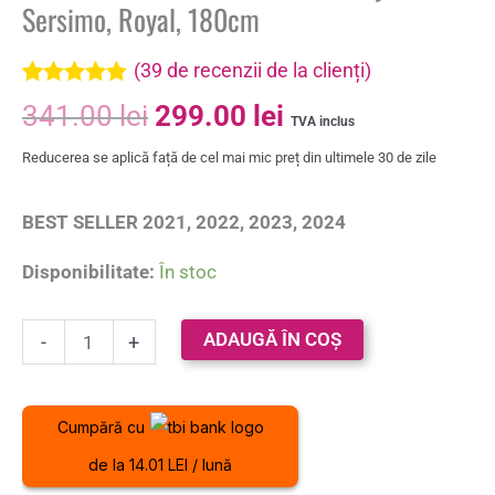
Sersimo, Royal, 180cm
(
39
de recenzii de la clienți)
Evaluat la
39
341.00
lei
299.00
lei
4.72
din 5
TVA inclus
pe baza a
de
Reducerea se aplică față de cel mai mic preț din ultimele 30 de zile
evaluări de
la clienți
BEST SELLER 2021, 2022, 2023, 2024
Disponibilitate:
În stoc
ADAUGĂ ÎN COȘ
-
+
Cumpără cu
de la 14.01 LEI / lună