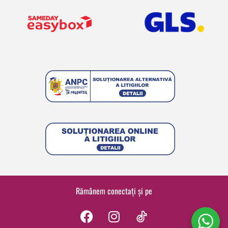
Rămânem conectați și pe
F
I