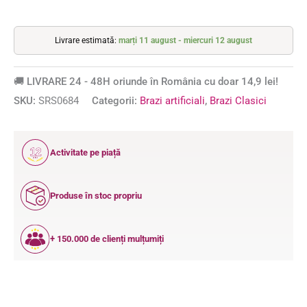
Livrare estimată:
marți 11 august - miercuri 12 august
🚚 LIVRARE 24 - 48H oriunde în România cu doar 14,9 lei!
SKU:
SRS0684
Categorii:
Brazi artificiali
,
Brazi Clasici
12
Activitate pe piață
ANI
Produse în stoc propriu
+ 150.000 de clienți mulțumiți