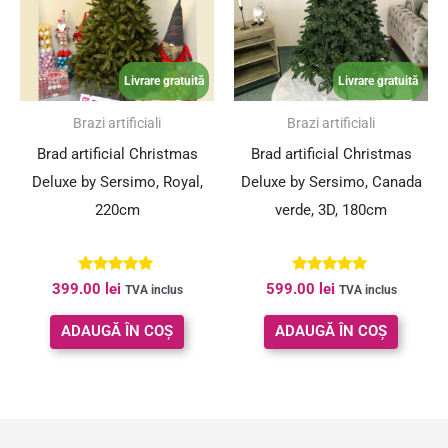
Livrare gratuită
Livrare gratuită
Brazi artificiali
Brazi artificiali
Brad artificial Christmas
Brad artificial Christmas
Deluxe by Sersimo, Royal,
Deluxe by Sersimo, Canada
220cm
verde, 3D, 180cm
Evaluat la
Evaluat la
399.00
lei
599.00
lei
TVA inclus
TVA inclus
4.98
4.80
din 5
din 5
ADAUGĂ ÎN COȘ
ADAUGĂ ÎN COȘ