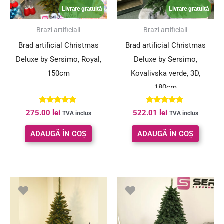
Livrare gratuită
Livrare gratuită
Brazi artificiali
Brazi artificiali
Brad artificial Christmas
Brad artificial Christmas
Deluxe by Sersimo, Royal,
Deluxe by Sersimo,
150cm
Kovalivska verde, 3D,
180cm
Evaluat la
Evaluat la
275.00
lei
522.01
lei
TVA inclus
TVA inclus
5.00
5.00
din 5
din 5
ADAUGĂ ÎN COȘ
ADAUGĂ ÎN COȘ