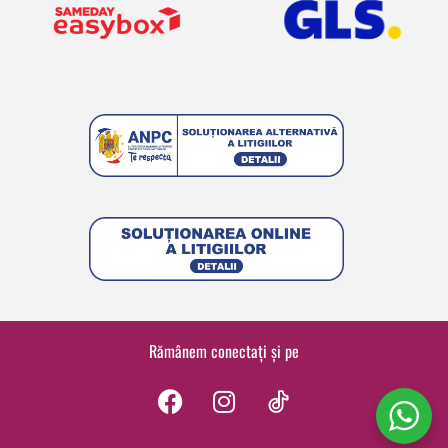
Rămânem conectați și pe
F
I
a
n