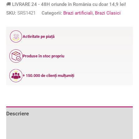
🚚 LIVRARE 24 - 48H oriunde în România cu doar 14,9 lei!
SKU:
SRS1421
Categorii:
Brazi artificiali
,
Brazi Clasici
12
Activitate pe piață
ANI
Produse în stoc propriu
+ 150.000 de clienți mulțumiți
Descriere
Informații suplimentare