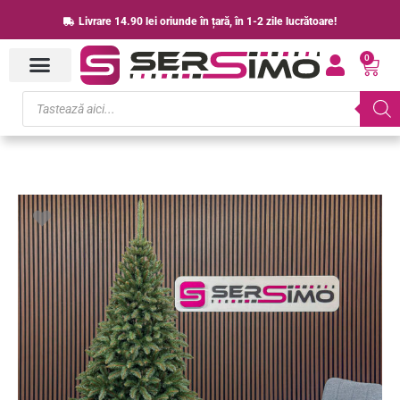
Skip
Livrare 14.90 lei oriunde în țară, în 1-2 zile lucrătoare!
to
0
content
Cart
Products
search