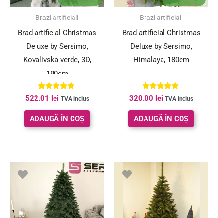
Brazi artificiali
Brazi artificiali
Brad artificial Christmas
Brad artificial Christmas
Deluxe by Sersimo,
Deluxe by Sersimo,
Kovalivska verde, 3D,
Himalaya, 180cm
180cm
Evaluat la
Evaluat la
522.01
lei
320.00
lei
TVA inclus
TVA inclus
5.00
5.00
din 5
din 5
ADAUGĂ ÎN COȘ
ADAUGĂ ÎN COȘ