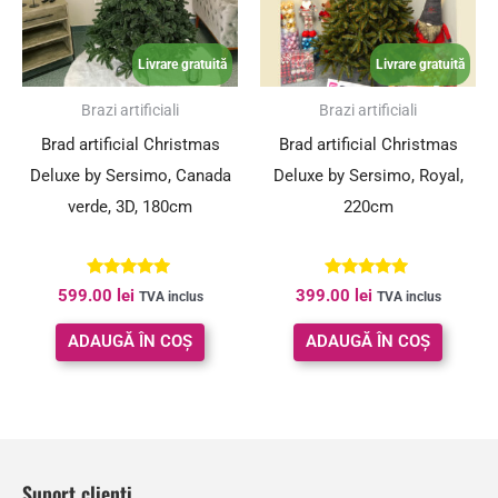
Livrare gratuită
Livrare gratuită
Brazi artificiali
Brazi artificiali
Brad artificial Christmas
Brad artificial Christmas
Deluxe by Sersimo, Canada
Deluxe by Sersimo, Royal,
verde, 3D, 180cm
220cm
Evaluat la
Evaluat la
599.00
lei
399.00
lei
TVA inclus
TVA inclus
4.80
4.98
din 5
din 5
ADAUGĂ ÎN COȘ
ADAUGĂ ÎN COȘ
Suport clienți