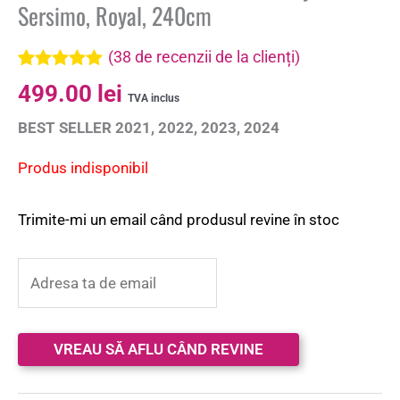
Sersimo, Royal, 240cm
(
38
de recenzii de la clienți)
Evaluat la
38
499.00
lei
4.92
din 5
TVA inclus
pe baza a
de
BEST SELLER 2021, 2022, 2023, 2024
evaluări de
la clienți
Produs indisponibil
Trimite-mi un email când produsul revine în stoc