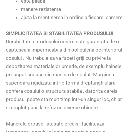
este pliabil
manere rezistente
ajuta la mentinerea in ordine a fiecarei camere
SIMPLICITATEA SI STABILITATEA PRODUSULUI
Durabilitatea produsului nostru este garantata de o
captuseala impermeabila din polietilena pe interiorul
cosului . Nu trebuie sa va faceti griji cu privire la
depozitarea materialelor umede, de exemplu hainele
proaspat scoase din masina de spalat. Marginea
superioara rigidizata intr-o forma dreptunghiulara
confera cosului o structura stabila , datorita careia
produsul poate sta mult timp intr-un singur loc, chiar
si umplut pana la refuz cu diverse obiecte.
Manerele groase , atasate precis , faciliteaza
transportul cosului si asigura ca nicio parte a