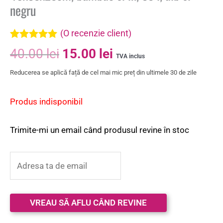
negru
(O recenzie client)
Evaluat la
40.00
lei
15.00
lei
5.00
din 5 pe
TVA inclus
baza unei
Reducerea se aplică față de cel mai mic preț din ultimele 30 de zile
singure
evaluări
Produs indisponibil
Trimite-mi un email când produsul revine în stoc