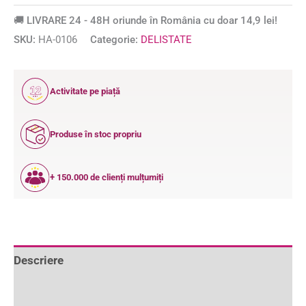
🚚 LIVRARE 24 - 48H oriunde în România cu doar 14,9 lei!
SKU:
HA-0106
Categorie:
DELISTATE
12
Activitate pe piață
ANI
Produse în stoc propriu
+ 150.000 de clienți mulțumiți
Descriere
Informații suplimentare