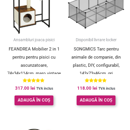
Ansambluri joaca pisici
Disponibil livrare locker
FEANDREA Mobilier 2 in 1
SONGMICS Tarc pentru
pentru pentru pisici cu
animale de companie, din
ascunzatoare,
plastic, DIY, configurabil,
74x34x114cm, maro vintage
143x73x46cm, gri
Evaluat la
Evaluat la
317.00
lei
118.00
lei
TVA inclus
TVA inclus
5.00
5.00
din 5
din 5
ADAUGĂ ÎN COȘ
ADAUGĂ ÎN COȘ
Prețul
Prețul