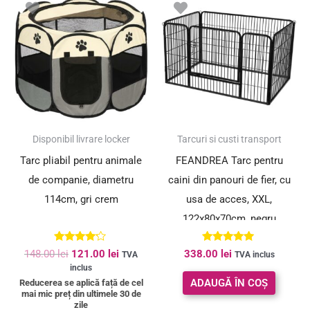
inițial
curent
a
este:
fost:
121.00 lei.
148.00 lei.
SUPER PREȚ!
Disponibil livrare locker
Tarcuri si custi transport
Tarc pliabil pentru animale
FEANDREA Tarc pentru
de companie, diametru
caini din panouri de fier, cu
114cm, gri crem
usa de acces, XXL,
122x80x70cm, negru
Evaluat la
Evaluat la
148.00
lei
121.00
lei
338.00
lei
TVA
TVA inclus
4.00
5.00
inclus
din 5
din 5
ADAUGĂ ÎN COȘ
Reducerea se aplică față de cel
mai mic preț din ultimele 30 de
zile