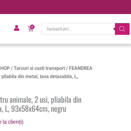
Products
Cart
0
search
SHOP
/
Tarcuri si custi transport
/ FEANDREA
pliabila din metal, tava detasabila, L,
 animale, 2 usi, pliabila din
la, L, 93x58x64cm, negru
 la clienți)