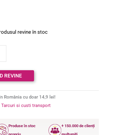
rodusul revine în stoc
n România cu doar 14,9 lei!
:
Tarcuri si custi transport
Produse în stoc
+ 150.000 de clienți
propriu
mulțumiți