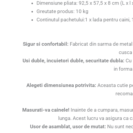
Dimensiune pliata: 92,5 x 57,5 ​​x 8 cm (L x l 
Greutate produs: 10 kg
Continutul pachetului:1 x lada pentru caini, 1
Sigur si confortabil:
Fabricat din sarma de metal d
cusca 
Usi duble, incuietori duble, securitate dubla:
Cu 2
in forma
Alegeti dimensiunea potrivita:
Aceasta cutie pe
recoman
Masurati-va cainele!
Inainte de a cumpara, masura
lunga. Acest lucru va asigura ca c
Usor de asamblat, usor de mutat:
Nu sunt nece