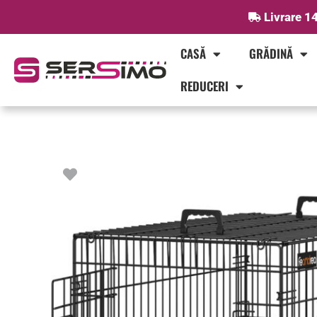
Skip
Livrare 14
to
content
CASĂ
GRĂDINĂ
REDUCERI