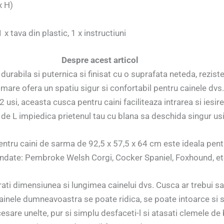
x H)
 x tava din plastic, 1 x instructiuni
Despre acest articol
urabila si puternica si finisat cu o suprafata neteda, reziste
mare ofera un spatiu sigur si confortabil pentru cainele dvs.
 usi, aceasta cusca pentru caini faciliteaza intrarea si iesire
 de L impiedica prietenul tau cu blana sa deschida singur usi
ntru caini de sarma de 92,5 x 57,5 ​​x 64 cm este ideala pent
date: Pembroke Welsh Corgi, Cocker Spaniel, Foxhound, et
ti dimensiunea si lungimea cainelui dvs. Cusca ar trebui sa
ainele dumneavoastra se poate ridica, se poate intoarce si s
sare unelte, pur si simplu desfaceti-l si atasati clemele de b