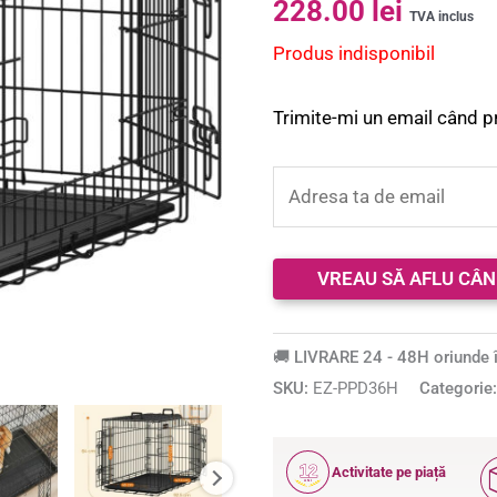
228.00
lei
5.00
din 5 pe
TVA inclus
baza a
Produs indisponibil
evaluări de
la clienți
Trimite-mi un email când p
🚚 LIVRARE 24 - 48H oriunde î
SKU:
EZ-PPD36H
Categorie
12
Activitate pe piață
ANI