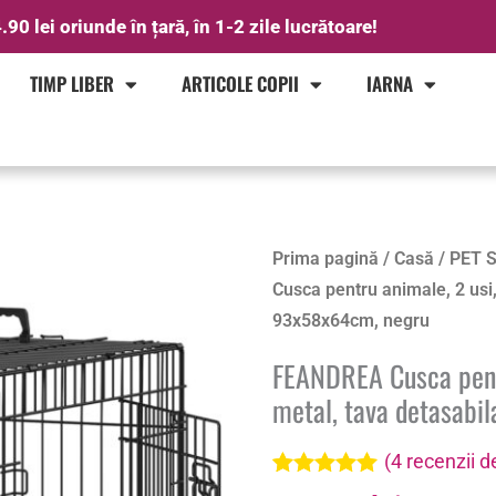
.90 lei oriunde în țară, în 1-2 zile lucrătoare!
TIMP LIBER
ARTICOLE COPII
IARNA
Prima pagină
/
Casă
/
PET 
Cusca pentru animale, 2 usi, 
93x58x64cm, negru
FEANDREA Cusca pentru
metal, tava detasabi
(
4
recenzii de
Evaluat la
4