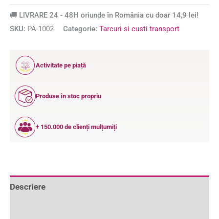
🚚 LIVRARE 24 - 48H oriunde în România cu doar 14,9 lei!
SKU:
PA-1002
Categorie:
Tarcuri si custi transport
12
Activitate pe piață
ANI
Produse în stoc propriu
+ 150.000 de clienți mulțumiți
Descriere
Informații suplimentare