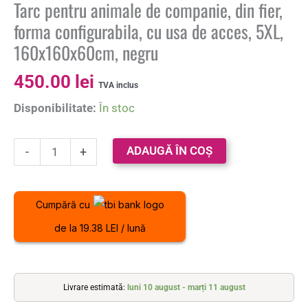
Tarc pentru animale de companie, din fier,
forma configurabila, cu usa de acces, 5XL,
160x160x60cm, negru
450.00
lei
TVA inclus
Disponibilitate:
În stoc
ADAUGĂ ÎN COȘ
-
+
Cumpără cu
de la 19.38 LEI / lună
Livrare estimată:
luni 10 august - marți 11 august