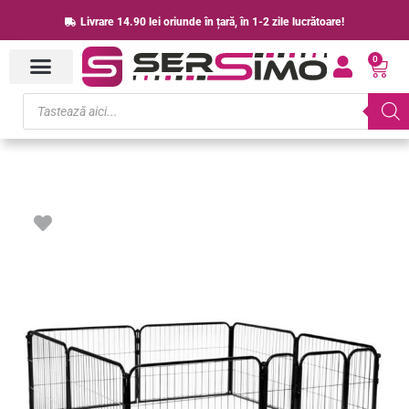
Skip
Livrare 14.90 lei oriunde în țară, în 1-2 zile lucrătoare!
to
0
content
Cart
Products
search
Cantitate
Tarc
pentru
animale
de
companie,
din
fier,