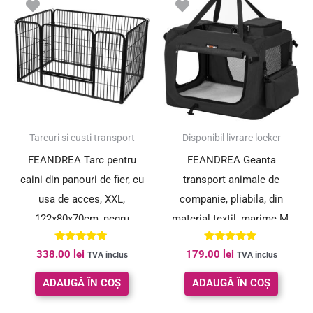
Tarcuri si custi transport
Disponibil livrare locker
FEANDREA Tarc pentru
FEANDREA Geanta
caini din panouri de fier, cu
transport animale de
usa de acces, XXL,
companie, pliabila, din
122x80x70cm, negru
material textil, marime M,
60x42x42cm, negru
Evaluat la
Evaluat la
338.00
lei
179.00
lei
TVA inclus
TVA inclus
5.00
5.00
din 5
din 5
ADAUGĂ ÎN COȘ
ADAUGĂ ÎN COȘ