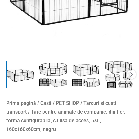
forma
configurabila,
cu
usa
de
acces,
5XL,
160x160x60cm,
negru
Prima pagină
/
Casă
/
PET SHOP
/
Tarcuri si custi
transport
/ Tarc pentru animale de companie, din fier,
forma configurabila, cu usa de acces, 5XL,
160x160x60cm, negru