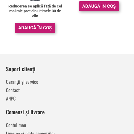
din 5
din 5
ADAUGĂ ÎN COȘ
Reducerea se aplică față de cel
mai mic preț din ultimele 30 de
zile
ADAUGĂ ÎN COȘ
Suport clienți
Garanții și service
Contact
ANPC
Comenzi și livrare
Contul meu
Livrarea și plata comenzilor