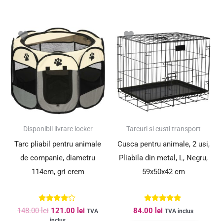
Prețul
Prețul
inițial
curent
a
este:
fost:
121.00 lei.
148.00 lei.
SUPER PREȚ!
Disponibil livrare locker
Tarcuri si custi transport
Tarc pliabil pentru animale
Cusca pentru animale, 2 usi,
de companie, diametru
Pliabila din metal, L, Negru,
114cm, gri crem
59x50x42 cm
Evaluat la
Evaluat la
148.00
lei
121.00
lei
84.00
lei
TVA
TVA inclus
4.00
5.00
inclus