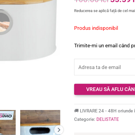
5.00
din 5 pe
baza unei
Reducerea se aplică față de cel mai 
singure
evaluări
Produs indisponibil
Trimite-mi un email când p
🚚 LIVRARE 24 - 48H oriunde î
Categorie:
DELISTATE