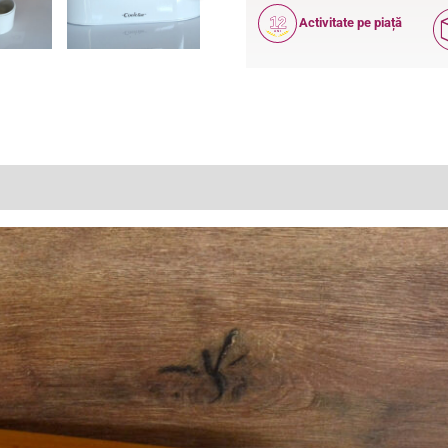
12
Activitate pe piață
ANI
(1)