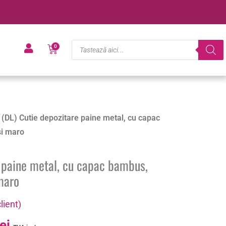
Products
Cart
0
search
Prețul
 (DL) Cutie depozitare paine metal, cu capac
curent
si maro
este:
35.59 lei.
e paine metal, cu capac bambus,
lei.
maro
lient)
lei