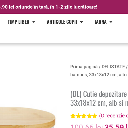
.90 lei oriunde în țară, în 1-2 zile lucrătoare!
TIMP LIBER
ARTICOLE COPII
IARNA
Prețul
Prima pagină
/
DELISTATE
/
inițial
bambus, 33x18x12 cm, alb 
a
fost:
(DL) Cutie depozitar
100.66 
33x18x12 cm, alb si 
(O recenzie c
Evaluat la
100.66
lei
35.59