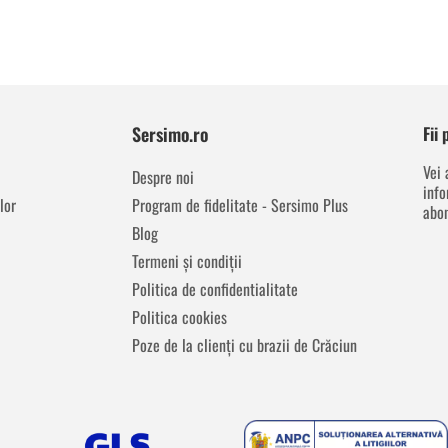
Sersimo.ro
Fii
Vei 
Despre noi
info
lor
Program de fidelitate - Sersimo Plus
abon
Blog
Termeni și condiții
Politica de confidentialitate
Politica cookies
Poze de la clienți cu brazii de Crăciun