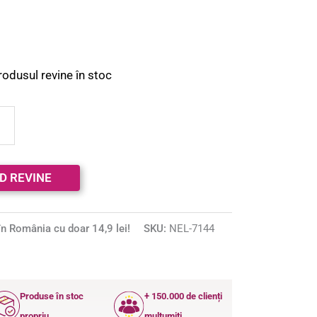
rodusul revine în stoc
n România cu doar 14,9 lei!
SKU:
NEL-7144
Produse în stoc
+ 150.000 de clienți
propriu
mulțumiți