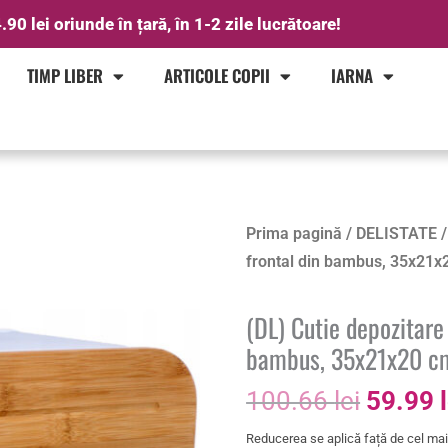
.90 lei oriunde în țară, în 1-2 zile lucrătoare!
TIMP LIBER
ARTICOLE COPII
IARNA
Prețul
Prima pagină
/
DELISTATE
/
inițial
frontal din bambus, 35x21x2
a
fost:
(DL) Cutie depozitare
100.66 
bambus, 35x21x20 cm
100.66
lei
59.99
Reducerea se aplică față de cel mai 