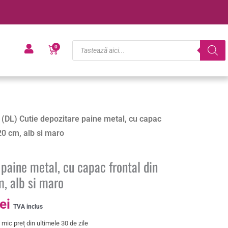
Products
Cart
0
search
Prețul
 (DL) Cutie depozitare paine metal, cu capac
curent
0 cm, alb si maro
este:
59.99 lei.
 paine metal, cu capac frontal din
lei.
, alb si maro
lei
TVA inclus
mic preț din ultimele 30 de zile