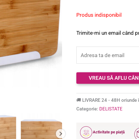
Produs indisponibil
Trimite-mi un email când p
🚚 LIVRARE 24 - 48H oriunde î
Categorie:
DELISTATE
12
Activitate pe piață
ANI