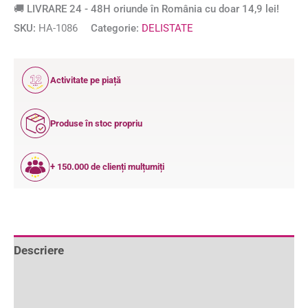
🚚 LIVRARE 24 - 48H oriunde în România cu doar 14,9 lei!
SKU:
HA-1086
Categorie:
DELISTATE
12
Activitate pe piață
ANI
Produse în stoc propriu
+ 150.000 de clienți mulțumiți
Descriere
Informații suplimentare