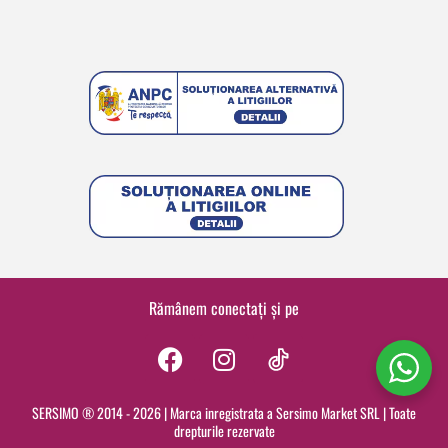
Rămânem conectați și pe
F
I
a
n
c
s
SERSIMO ® 2014 - 2026 | Marca inregistrata a Sersimo Market SRL | Toate
drepturile rezervate
e
t