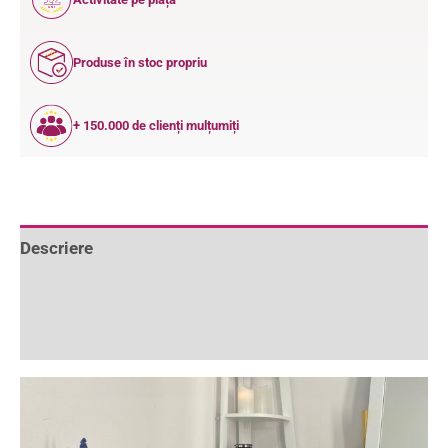
ANI
Produse în stoc propriu
+ 150.000 de clienți mulțumiți
Descriere
Informații suplimentare
Recenzii (0)