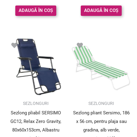
4.80
5.00
din 5
din 5
ADAUGĂ ÎN COȘ
ADAUGĂ ÎN COȘ
SEZLONGURI
SEZLONGURI
Sezlong pliabil SERSIMO
Sezlong pliant Sersimo, 186
GC12, Relax Zero Gravity,
x 56 cm, pentru plaja sau
80x60x153cm, Albastru
gradina, alb verde,