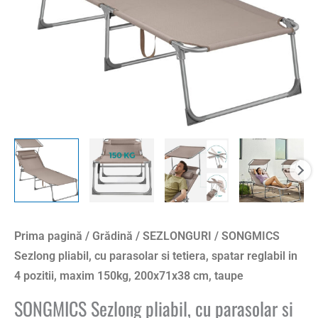
spatar
reglabil
in
4
pozitii,
maxim
150kg,
200x71x38
cm,
taupe
Prima pagină
/
Grădină
/
SEZLONGURI
/ SONGMICS
Sezlong pliabil, cu parasolar si tetiera, spatar reglabil in
4 pozitii, maxim 150kg, 200x71x38 cm, taupe
SONGMICS Sezlong pliabil, cu parasolar si