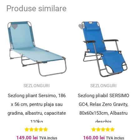
Produse similare
SEZLONGURI
SEZLONGURI
Sezlong pliant Sersimo, 186
Sezlong pliabil SERSIMO
x 56 cm, pentru plaja sau
GC4, Relax Zero Gravity,
gradina, albastru, capacitate
80x60x153cm, Albastru
110kg
deschis
Evaluat la
Evaluat la
149.00
lei
160.00
lei
TVA inclus
TVA inclus