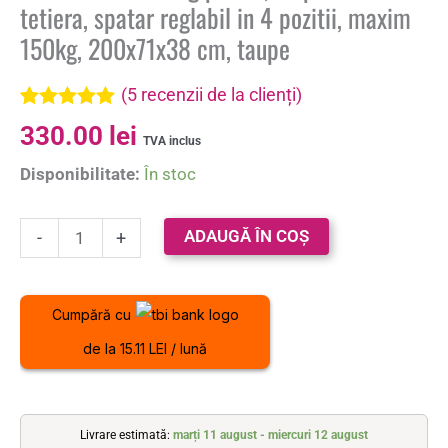
tetiera, spatar reglabil in 4 pozitii, maxim
150kg, 200x71x38 cm, taupe
(
5
recenzii de la clienți)
Evaluat la
5
330.00
lei
5.00
din 5 pe
TVA inclus
baza a
Disponibilitate:
În stoc
evaluări de
la clienți
ADAUGĂ ÎN COȘ
-
+
Cumpără cu
de la 15.11 LEI / lună
Livrare estimată:
marți 11 august - miercuri 12 august