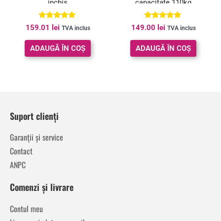
inchis
capacitate 110kg
Evaluat la
Evaluat la
159.01
lei
149.00
lei
TVA inclus
TVA inclus
5.00
5.00
din 5
din 5
ADAUGĂ ÎN COȘ
ADAUGĂ ÎN COȘ
Suport clienți
Garanții și service
Contact
ANPC
Comenzi și livrare
Contul meu