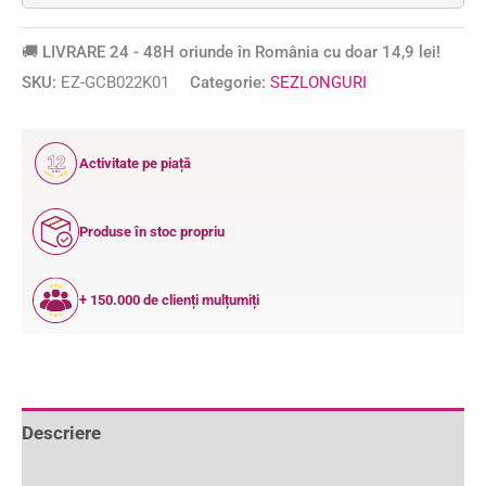
🚚 LIVRARE 24 - 48H oriunde în România cu doar 14,9 lei!
SKU:
EZ-GCB022K01
Categorie:
SEZLONGURI
12
Activitate pe piață
ANI
Produse în stoc propriu
+ 150.000 de clienți mulțumiți
Descriere
Informații suplimentare