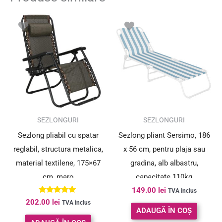
SEZLONGURI
SEZLONGURI
Sezlong pliabil cu spatar
Sezlong pliant Sersimo, 186
reglabil, structura metalica,
x 56 cm, pentru plaja sau
material textilene, 175×67
gradina, alb albastru,
cm, maro
capacitate 110kg
149.00
lei
TVA inclus
Evaluat la
202.00
lei
TVA inclus
5.00
ADAUGĂ ÎN COȘ
din 5