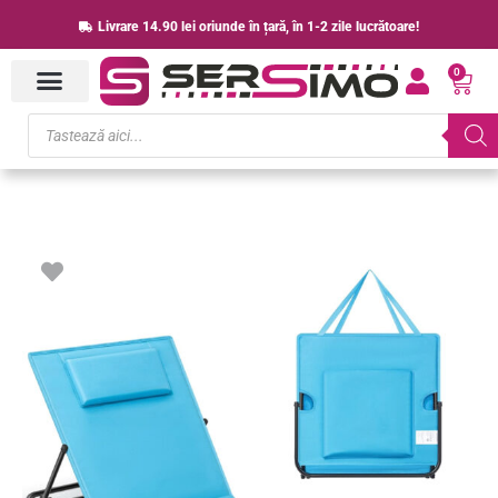
Skip
Livrare 14.90 lei oriunde în țară, în 1-2 zile lucrătoare!
to
0
content
Cart
Products
search