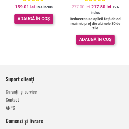
Evaluat la
Evaluat la
159.01
lei
277.00
lei
217.80
lei
TVA inclus
TVA
5.00
5.00
inclus
din 5
din 5
ADAUGĂ ÎN COȘ
Reducerea se aplică față de cel
mai mic preț din ultimele 30 de
zile
ADAUGĂ ÎN COȘ
Suport clienți
Garanții și service
Contact
ANPC
Comenzi și livrare