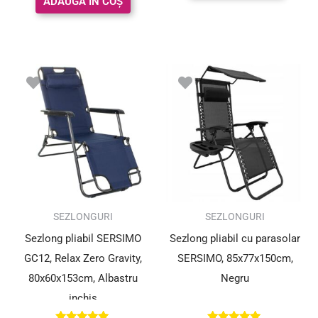
ADAUGĂ ÎN COȘ
Prețul
Prețul
inițial
curent
a
este:
fost:
217.80 le
277.00 lei.
SUPER PREȚ!
SEZLONGURI
SEZLONGURI
Sezlong pliabil SERSIMO
Sezlong pliabil cu parasolar
GC12, Relax Zero Gravity,
SERSIMO, 85x77x150cm,
80x60x153cm, Albastru
Negru
inchis