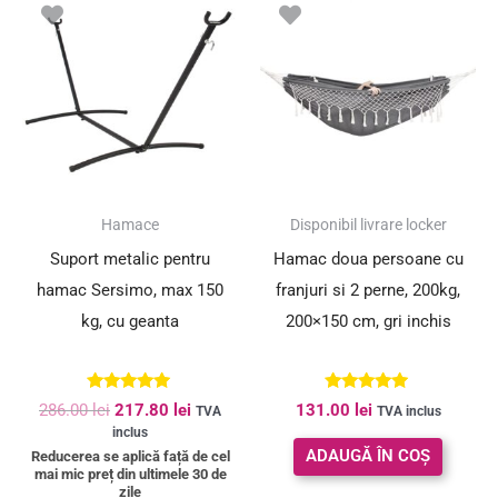
inițial
curent
a
este:
fost:
217.80 lei.
286.00 lei.
SUPER PREȚ!
Hamace
Disponibil livrare locker
Suport metalic pentru
Hamac doua persoane cu
hamac Sersimo, max 150
franjuri si 2 perne, 200kg,
kg, cu geanta
200×150 cm, gri inchis
Evaluat la
Evaluat la
286.00
lei
217.80
lei
131.00
lei
TVA
TVA inclus
5.00
5.00
inclus
din 5
din 5
ADAUGĂ ÎN COȘ
Reducerea se aplică față de cel
mai mic preț din ultimele 30 de
zile