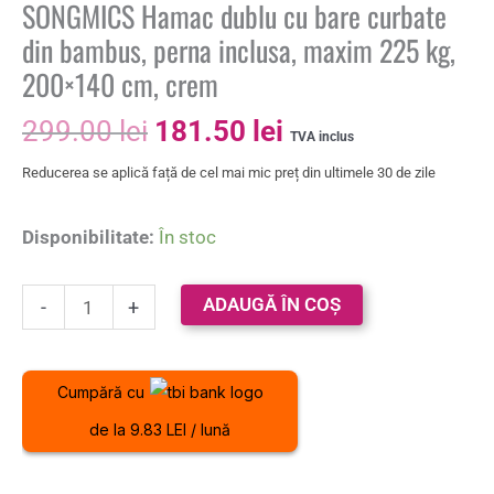
SONGMICS Hamac dublu cu bare curbate
din bambus, perna inclusa, maxim 225 kg,
200×140 cm, crem
299.00
lei
181.50
lei
TVA inclus
Reducerea se aplică față de cel mai mic preț din ultimele 30 de zile
Disponibilitate:
În stoc
ADAUGĂ ÎN COȘ
-
+
Cumpără cu
de la 9.83 LEI / lună