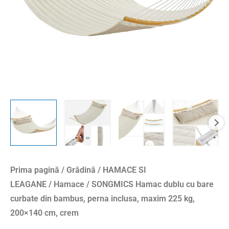
bambus,
perna
inclusa,
maxim
225
kg,
200x140
cm,
crem
Prima pagină
/
Grădină
/
HAMACE SI
LEAGANE
/
Hamace
/ SONGMICS Hamac dublu cu bare
curbate din bambus, perna inclusa, maxim 225 kg,
200×140 cm, crem