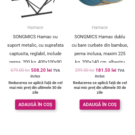
SUPER PREȚ!
SUPER PREȚ!
Hamace
Hamace
SONGMICS Hamac cu
SONGMICS Hamac dublu
suport metalic, cu suprafata
cu bare curbate din bambus,
captusita, reglabil, include
perna inclusa, maxim 225
perna, 200 kg, 400x100x90
kg, 200×140 cm, albastru
679.00
lei
508.20
lei
299.00
lei
181.50
lei
cm, gri
TVA
TVA
inclus
inclus
Reducerea se aplică față de cel
Reducerea se aplică față de cel
mai mic preț din ultimele 30 de
mai mic preț din ultimele 30 de
zile
zile
ADAUGĂ ÎN COȘ
ADAUGĂ ÎN COȘ
Prețul
Prețul