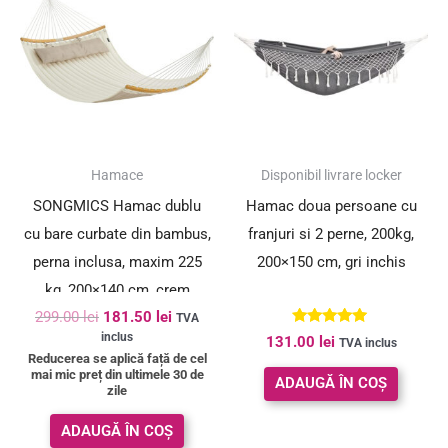
a
este:
fost:
181.50 lei.
299.00 lei.
SUPER PREȚ!
Hamace
Disponibil livrare locker
SONGMICS Hamac dublu
Hamac doua persoane cu
cu bare curbate din bambus,
franjuri si 2 perne, 200kg,
perna inclusa, maxim 225
200×150 cm, gri inchis
kg, 200×140 cm, crem
299.00
lei
181.50
lei
TVA
Evaluat la
inclus
131.00
lei
TVA inclus
5.00
Reducerea se aplică față de cel
din 5
mai mic preț din ultimele 30 de
ADAUGĂ ÎN COȘ
zile
ADAUGĂ ÎN COȘ