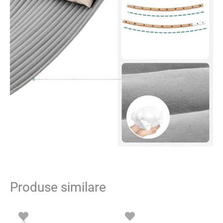
Produse similare
Prețul
Prețul
inițial
curent