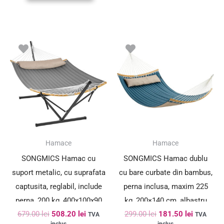
Prețul
Prețul
Prețul
Prețul
inițial
curent
inițial
curent
a
este:
a
este:
fost:
508.20 lei.
fost:
181.50 le
679.00 lei.
299.00 lei.
SUPER PREȚ!
SUPER PREȚ!
Hamace
Hamace
SONGMICS Hamac cu
SONGMICS Hamac dublu
suport metalic, cu suprafata
cu bare curbate din bambus,
captusita, reglabil, include
perna inclusa, maxim 225
perna, 200 kg, 400x100x90
kg, 200×140 cm, albastru
679.00
lei
508.20
lei
299.00
lei
181.50
lei
cm, gri
TVA
TVA
inclus
inclus