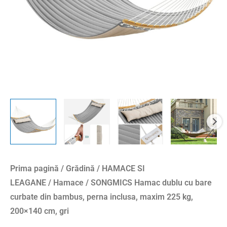
bambus,
perna
inclusa,
maxim
225
kg,
200x140
cm,
gri
Prima pagină
/
Grădină
/
HAMACE SI
LEAGANE
/
Hamace
/ SONGMICS Hamac dublu cu bare
curbate din bambus, perna inclusa, maxim 225 kg,
200×140 cm, gri