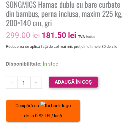
SONGMICS Hamac dublu cu bare curbate
din bambus, perna inclusa, maxim 225 kg,
200×140 cm, gri
299.00
lei
181.50
lei
TVA inclus
Reducerea se aplică față de cel mai mic preț din ultimele 30 de zile
Disponibilitate:
În stoc
ADAUGĂ ÎN COȘ
-
+
Cumpără cu
de la 9.83 LEI / lună