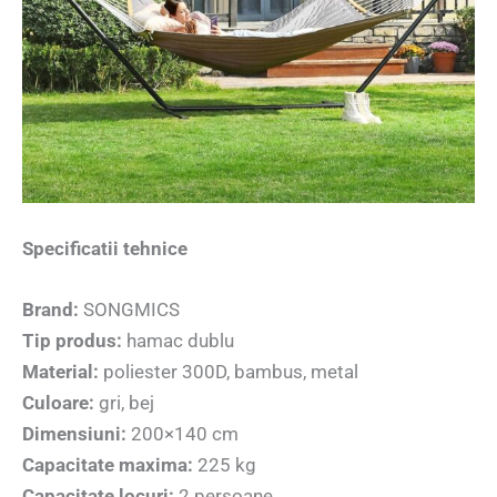
Specificatii tehnice
Brand:
SONGMICS
Tip produs:
hamac dublu
Material:
poliester 300D, bambus, metal
Culoare:
gri, bej
Dimensiuni:
200×140 cm
Capacitate maxima:
225 kg
Capacitate locuri:
2 persoane