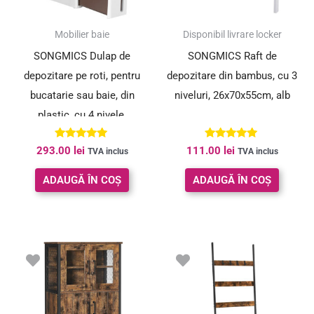
Mobilier baie
Disponibil livrare locker
SONGMICS Dulap de
SONGMICS Raft de
depozitare pe roti, pentru
depozitare din bambus, cu 3
bucatarie sau baie, din
niveluri, 26x70x55cm, alb
plastic, cu 4 nivele,
45x17x84cm, alb
Evaluat la
Evaluat la
293.00
lei
111.00
lei
TVA inclus
TVA inclus
5.00
5.00
din 5
din 5
ADAUGĂ ÎN COȘ
ADAUGĂ ÎN COȘ