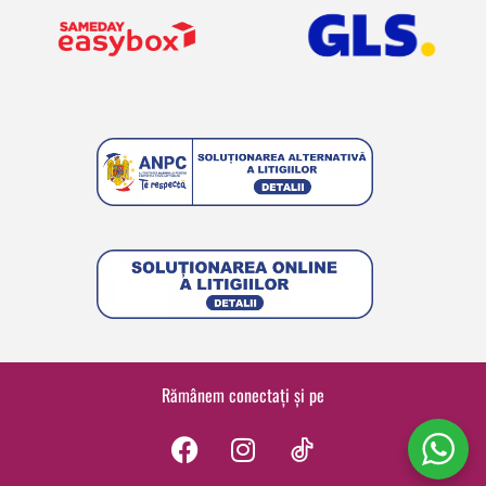
Rămânem conectați și pe
F
I
a
n