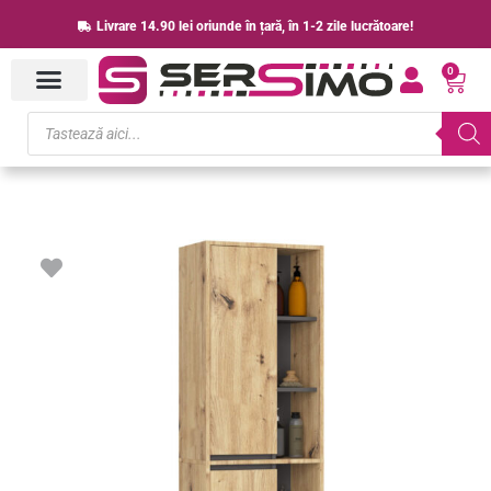
Skip
Livrare 14.90 lei oriunde în țară, în 1-2 zile lucrătoare!
to
0
content
Cart
Products
search