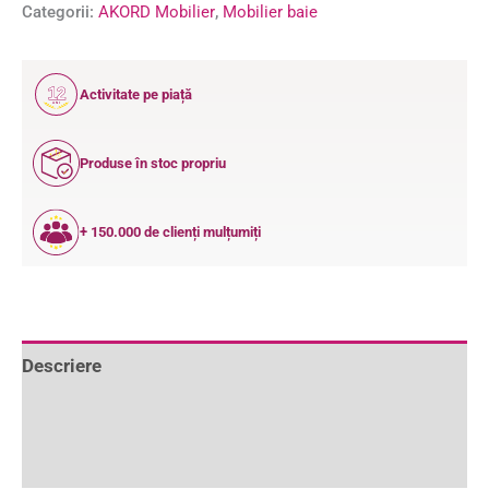
Categorii:
AKORD Mobilier
,
Mobilier baie
12
Activitate pe piață
ANI
Produse în stoc propriu
+ 150.000 de clienți mulțumiți
Descriere
Informații suplimentare
Recenzii (0)