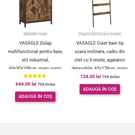
Mobilier baie
Disponibil livrare locker
VASAGLE Dulap
VASAGLE Cuier baie tip
multifunctional pentru baie,
scara inclinata, cadru din
stil industrial,
otel cu 5 nivele, agatatori
60x30x108cm, maro rustic
detasabile, 65x178cm, maro
124.00
lei
si negru
rustic si negru
TVA inclus
Evaluat la
644.00
lei
TVA inclus
5.00
ADAUGĂ ÎN COȘ
din 5
ADAUGĂ ÎN COȘ