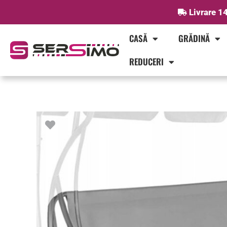
Skip
Livrare 14
to
content
CASĂ
GRĂDINĂ
REDUCERI