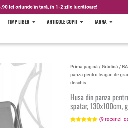
.90 lei oriunde în țară, în 1-2 zile lucrătoare!
TIMP LIBER
ARTICOLE COPII
IARNA
Cantitate
Prima pagină
/
Grădină
/
BA
Husa
panza pentru leagan de grad
din
deschis
panza
Husa din panza pentru
pentru
spatar, 130x100cm, g
leagan
de
(
9
recenzii de
gradina
Evaluat la
9