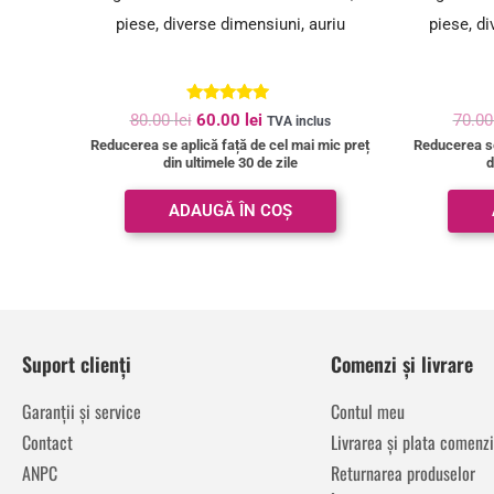
piese, diverse dimensiuni, auriu
piese, di
Evaluat la
80.00
lei
60.00
lei
70.0
TVA inclus
5.00
Reducerea se aplică față de cel mai mic preț
Reducerea se
din 5
din ultimele 30 de zile
d
ADAUGĂ ÎN COȘ
Suport clienți
Comenzi și livrare
Garanții și service
Contul meu
Contact
Livrarea și plata comenzi
ANPC
Returnarea produselor