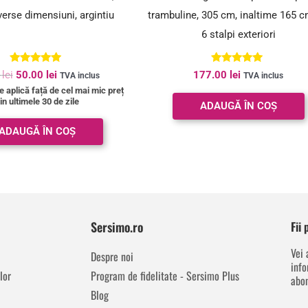
verse dimensiuni, argintiu
trambuline, 305 cm, inaltime 165 c
6 stalpi exteriori
Evaluat la
Evaluat la
0
lei
50.00
lei
177.00
lei
TVA inclus
TVA inclus
5.00
5.00
 aplică față de cel mai mic preț
din 5
din 5
in ultimele 30 de zile
ADAUGĂ ÎN COȘ
ADAUGĂ ÎN COȘ
Sersimo.ro
Fii
Vei 
Despre noi
info
lor
Program de fidelitate - Sersimo Plus
abon
Blog