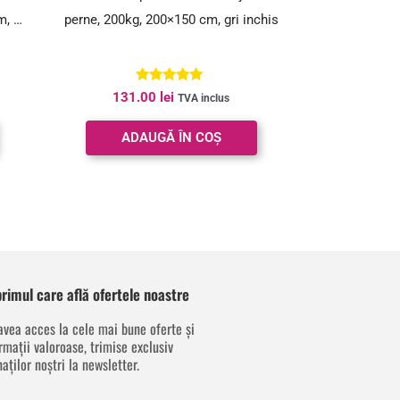
m, cu
perne, 200kg, 200×150 cm, gri inchis
Evaluat la
131.00
lei
TVA inclus
5.00
din 5
ADAUGĂ ÎN COȘ
 primul care află ofertele noastre
avea acces la cele mai bune oferte și
rmații valoroase, trimise exclusiv
aților noștri la newsletter.