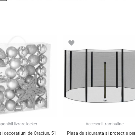
Prețul
Prețul
inițial
curent
a
este:
fost:
50.00 lei.
70.00 lei.
ponibil livrare locker
Accesorii trambuline
si decoratiuni de Craciun, 51
Plasa de siguranta si protectie pe