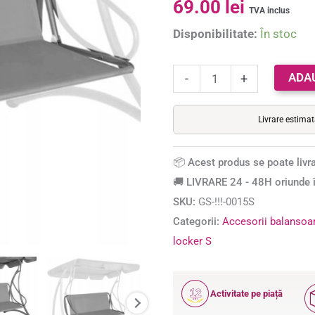
69.00
lei
mare,
5.00
din 5 pe
TVA inclus
baza a
sezut
Disponibilitate:
În stoc
evaluări de
si
la clienți
spatar,
ADA
-
+
130x100cm,
gri
Livrare estima
deschis
📦 Acest produs se poate livra
🚚 LIVRARE 24 - 48H oriunde î
SKU:
GS-!!!-0015S
Categorii:
Accesorii balansoa
locker S
12
Activitate pe piață
ANI