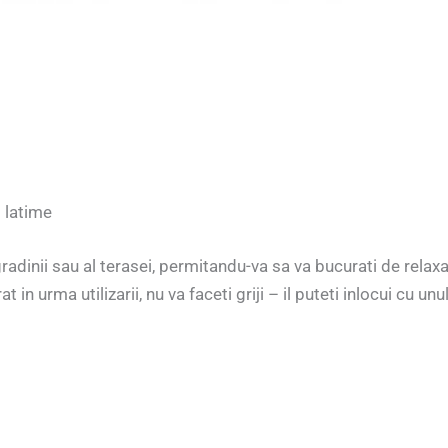
m latime
dinii sau al terasei, permitandu-va sa va bucurati de relaxar
at in urma utilizarii, nu va faceti griji – il puteti inlocui cu unu