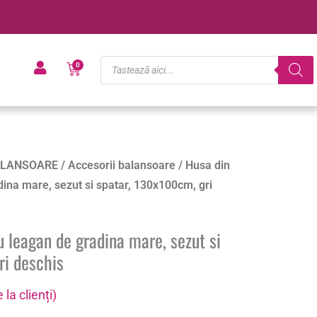
Products
Cart
0
search
LANSOARE
/
Accesorii balansoare
/ Husa din
ina mare, sezut si spatar, 130x100cm, gri
 leagan de gradina mare, sezut si
ri deschis
 la clienți)