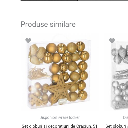
Produse similare
Prețul
Prețul
inițial
curent
a
este:
fost:
60.00 lei.
80.00 lei.
SUPER PREȚ!
SUPER PREȚ!
Disponibil livrare locker
Dis
Set globuri si decoratiuni de Craciun, 51
Set globuri 