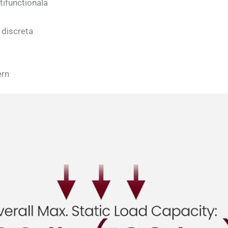
ltifunctionala
discreta
ern