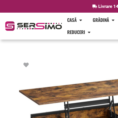
Skip
Livrare 14
to
content
CASĂ
GRĂDINĂ
REDUCERI