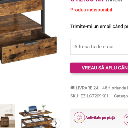
TVA inclus
Produs indisponibil
Trimite-mi un email când p
🚚 LIVRARE 24 - 48H oriunde î
SKU:
EZ-LCT209K01
Catego
12
Activitate pe piață
ANI