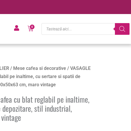
Products
Cart
0
search
LIER
/
Mese cafea si decorative
/ VASAGLE
bil pe inaltime, cu sertare si spatii de
 100x50x63 cm, maro vintage
ea cu blat reglabil pe inaltime,
 depozitare, stil industrial,
vintage