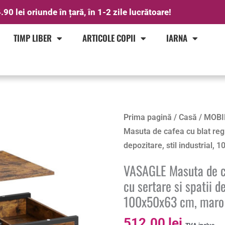
.90 lei oriunde în țară, în 1-2 zile lucrătoare!
TIMP LIBER
ARTICOLE COPII
IARNA
Prima pagină
/
Casă
/
MOBI
Masuta de cafea cu blat regla
depozitare, stil industrial,
VASAGLE Masuta de caf
cu sertare si spatii de
100x50x63 cm, maro 
512.00
lei