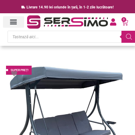
Skip
Livrare 14.90 lei oriunde în țară, în 1-2 zile lucrătoare!
to
0
content
Cart
Products
search
Prețul
Prețul
SUPER PREȚ!
inițial
curent
a
este:
fost:
936.00 lei.
1,145.00 lei.