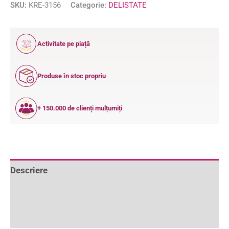
SKU:
KRE-3156
Categorie:
DELISTATE
12
Activitate pe piață
ANI
Produse în stoc propriu
+ 150.000 de clienți mulțumiți
Descriere
Informații suplimentare
Recenzii (0)