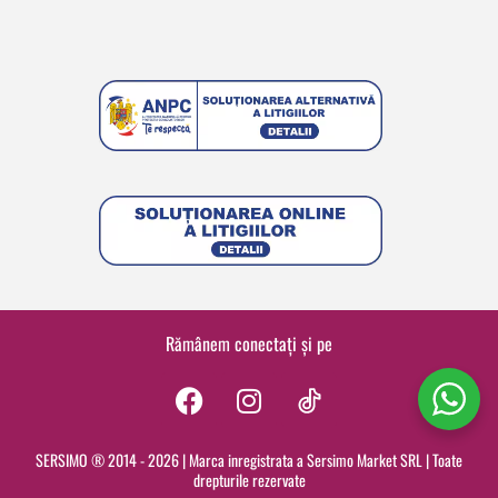
Rămânem conectați și pe
F
I
a
n
c
s
SERSIMO ® 2014 - 2026 | Marca inregistrata a Sersimo Market SRL | Toate
drepturile rezervate
e
t