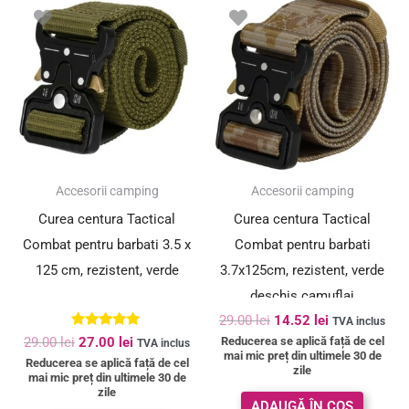
Prețul
Prețul
Prețul
Prețul
inițial
curent
inițial
curent
a
este:
a
este:
fost:
27.00 lei.
fost:
14.52 lei.
29.00 lei.
29.00 lei.
SUPER PREȚ!
SUPER PREȚ!
Accesorii camping
Accesorii camping
Curea centura Tactical
Curea centura Tactical
Combat pentru barbati 3.5 x
Combat pentru barbati
125 cm, rezistent, verde
3.7x125cm, rezistent, verde
deschis camuflaj
29.00
lei
14.52
lei
TVA inclus
Evaluat la
Reducerea se aplică față de cel
29.00
lei
27.00
lei
TVA inclus
5.00
mai mic preț din ultimele 30 de
Reducerea se aplică față de cel
din 5
zile
mai mic preț din ultimele 30 de
zile
ADAUGĂ ÎN COȘ