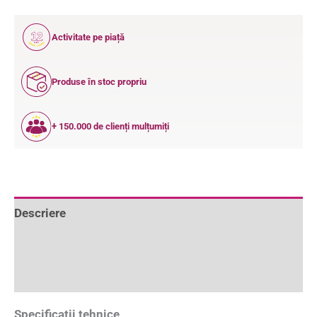
12
Activitate pe piață
ANI
Produse în stoc propriu
+ 150.000 de clienți mulțumiți
Descriere
Informații suplimentare
Recenzii (0)
Specificatii tehnice