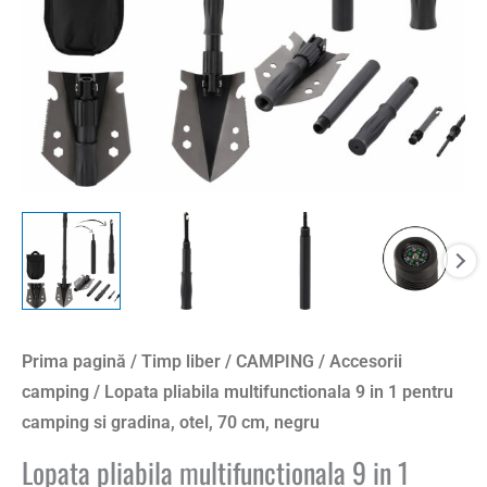
camping
si
gradina,
otel,
70
cm,
negru
Prima pagină
/
Timp liber
/
CAMPING
/
Accesorii
camping
/ Lopata pliabila multifunctionala 9 in 1 pentru
camping si gradina, otel, 70 cm, negru
Lopata pliabila multifunctionala 9 in 1