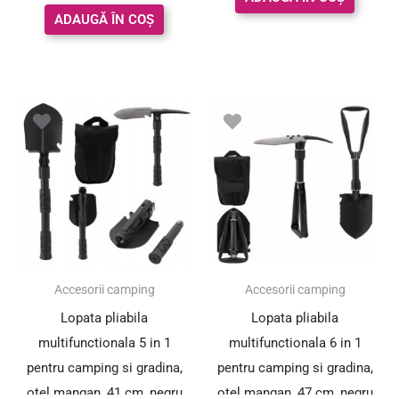
ADAUGĂ ÎN COȘ
Prețul
Prețul
Prețul
Prețul
inițial
curent
inițial
curent
a
este:
a
este:
fost:
26.62 lei.
fost:
41.65 lei.
39.00 lei.
49.00 lei.
SUPER PREȚ!
SUPER PREȚ!
Accesorii camping
Accesorii camping
Lopata pliabila
Lopata pliabila
multifunctionala 5 in 1
multifunctionala 6 in 1
pentru camping si gradina,
pentru camping si gradina,
otel mangan, 41 cm, negru
otel mangan, 47 cm, negru