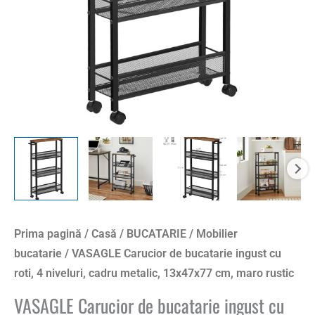
4
niveluri,
cadru
metalic,
13x47x77
cm,
maro
rustic
Prima pagină
/
Casă
/
BUCATARIE
/
Mobilier
bucatarie
/ VASAGLE Carucior de bucatarie ingust cu
roti, 4 niveluri, cadru metalic, 13x47x77 cm, maro rustic
VASAGLE Carucior de bucatarie ingust cu