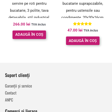
servire pe roti pentru
bucatarie suprapozabile,
bucatarie, 3 polite, tava
pentru ustensile sau
detasabila, stil industrial,
condimente, 20x30x16cm,
266.00
lei
40x72x86cm, maro rustic
natur si negru
TVA inclus
Evaluat la
47.00
lei
TVA inclus
5.00
ADAUGĂ ÎN COȘ
din 5
ADAUGĂ ÎN COȘ
Suport clienți
Garanții și service
Contact
ANPC
Comenzi și livrare