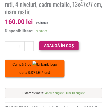
roti, 4 niveluri, cadru metalic, 13x47x77 cm,
maro rustic
160.00
lei
TVA inclus
Disponibilitate:
În stoc
ADAUGĂ ÎN COȘ
-
+
Cumpără cu
de la 9.07 LEI / lună
Livrare estimată:
vineri 7 august - luni 10 august