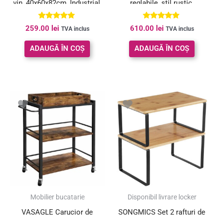
vin, 40x60x82cm, Industrial,
reglabile, stil rustic,
Vintage Maro/Negru
33x100x80cm, maro si
Evaluat la
Evaluat la
259.00
lei
610.00
lei
TVA inclus
TVA inclus
negru
5.00
4.94
din 5
din 5
ADAUGĂ ÎN COȘ
ADAUGĂ ÎN COȘ
Mobilier bucatarie
Disponibil livrare locker
VASAGLE Carucior de
SONGMICS Set 2 rafturi de