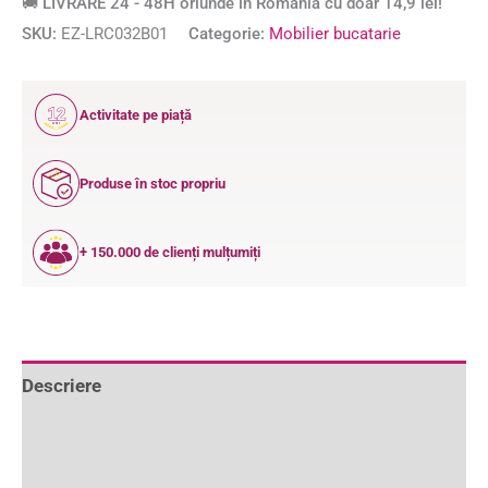
🚚 LIVRARE 24 - 48H oriunde în România cu doar 14,9 lei!
SKU:
EZ-LRC032B01
Categorie:
Mobilier bucatarie
12
Activitate pe piață
ANI
Produse în stoc propriu
+ 150.000 de clienți mulțumiți
Descriere
Informații suplimentare
Recenzii (0)