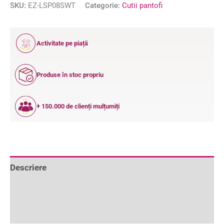
SKU:
EZ-LSP08SWT
Categorie:
Cutii pantofi
12
Activitate pe piață
ANI
Produse în stoc propriu
+ 150.000 de clienți mulțumiți
Descriere
Informații suplimentare
Recenzii (0)