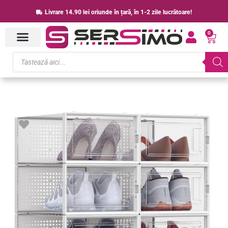
Skip
Livrare 14.90 lei oriunde în țară, în 1-2 zile lucrătoare!
to
0
content
Cart
Products
search