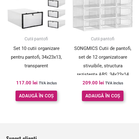
Cutii pantofi
Cutii pantofi
Set 10 cutii organizare
SONGMICS Cutii de pantofi,
pentru pantofi, 34x23x13,
set de 12 organizatoare
transparent
stivuibile, structura
rezistenta ABS, 34x23x14
117.00
lei
209.00
lei
cm, transparent
TVA inclus
TVA inclus
ADAUGĂ ÎN COȘ
ADAUGĂ ÎN COȘ
Suport clienți