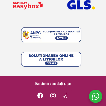
Rămânem conectați și pe
F
I
a
n