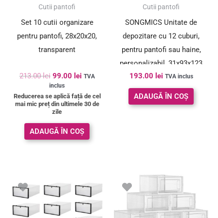
SUPER PREȚ!
Cutii pantofi
Cutii pantofi
Set 10 cutii organizare
SONGMICS Unitate de
pentru pantofi, 28x20x20,
depozitare cu 12 cuburi,
transparent
pentru pantofi sau haine,
personalizabil, 31x93x123
213.00
lei
99.00
lei
193.00
lei
cm, alb transparent
TVA
TVA inclus
inclus
ADAUGĂ ÎN COȘ
Reducerea se aplică față de cel
mai mic preț din ultimele 30 de
zile
ADAUGĂ ÎN COȘ