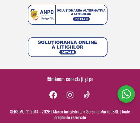
Rămânem conectați și pe
F
I
a
n
c
s
SERSIMO ® 2014 - 2026 | Marca inregistrata a Sersimo Market SRL | Toate
drepturile rezervate
e
t
b
a
o
g