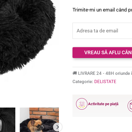
Trimite-mi un email când p
🚚 LIVRARE 24 - 48H oriunde î
Categorie:
DELISTATE
12
Activitate pe piață
ANI