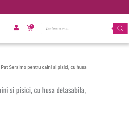
Products
Cart
0
search
 Pat Sersimo pentru caini si pisici, cu husa
ni si pisici, cu husa detasabila,