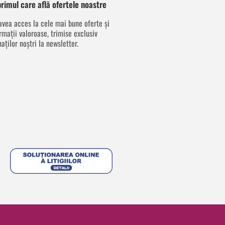
 primul care află ofertele noastre
avea acces la cele mai bune oferte și
rmații valoroase, trimise exclusiv
aților noștri la newsletter.
F
I