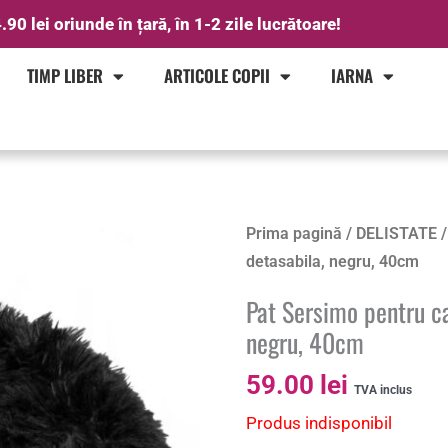
.90 lei oriunde în țară, în 1-2 zile lucrătoare!
TIMP LIBER
ARTICOLE COPII
IARNA
Prima pagină
/
DELISTATE
/
detasabila, negru, 40cm
Pat Sersimo pentru cai
negru, 40cm
59.00
lei
TVA inclus
Produs indisponibil