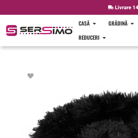
Skip
Livrare 14
to
content
CASĂ
GRĂDINĂ
REDUCERI