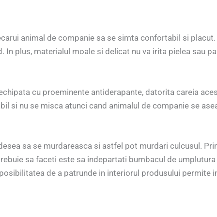
iecarui animal de companie sa se simta confortabil si placut. 
n plus, materialul moale si delicat nu va irita pielea sau paru
e echipata cu proeminente antiderapante, datorita careia ac
bil si nu se misca atunci cand animalul de companie se aseaz
desea sa se murdareasca si astfel pot murdari culcusul. Pri
trebuie sa faceti este sa indepartati bumbacul de umplutura
, posibilitatea de a patrunde in interiorul produsului permite 