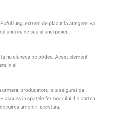
Puful lung, extrem de placut la atingere, va
l unui caine sau al unei pisici.
esta nu aluneca pe podea. Acest element
a in el.
n urmare, producatorul s-a asigurat ca
 – ascuns in spatele fermoarului din partea
inlocuirea umplerii acestuia.