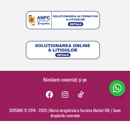
Rămânem conectați și pe
F
I
a
n
c
s
SERSIMO ® 2014 - 2026 | Marca inregistrata a Sersimo Market SRL | Toate
drepturile rezervate
e
t
b
a