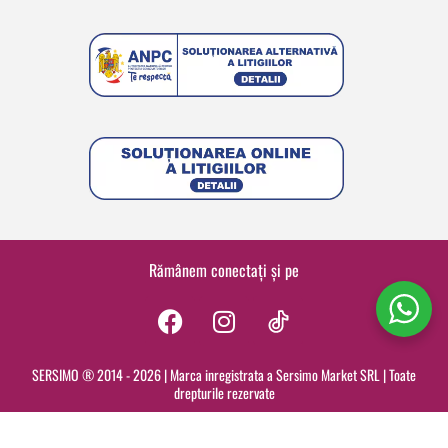
Rămânem conectați și pe
F
I
a
n
c
s
SERSIMO ® 2014 - 2026 | Marca inregistrata a Sersimo Market SRL | Toate
drepturile rezervate
e
t
b
a
o
g