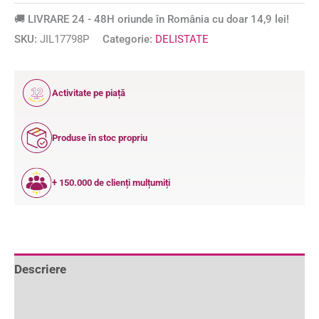
🚚 LIVRARE 24 - 48H oriunde în România cu doar 14,9 lei!
SKU:
JIL17798P
Categorie:
DELISTATE
12
Activitate pe piață
ANI
Produse în stoc propriu
+ 150.000 de clienți mulțumiți
Descriere
Informații suplimentare