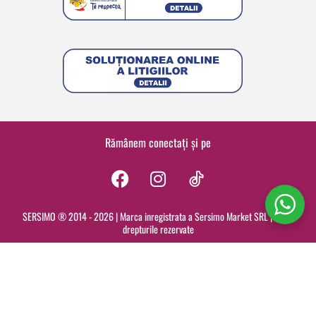
Rămânem conectați și pe
F
I
a
n
c
s
SERSIMO ® 2014 - 2026 | Marca inregistrata a Sersimo Market SRL | Toate
drepturile rezervate
e
t
b
a
o
g
o
r
k
a