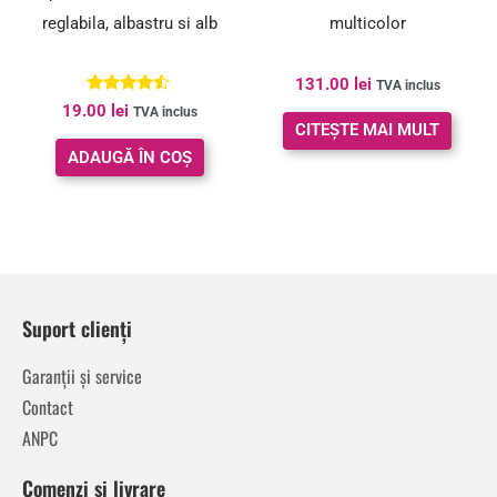
reglabila, albastru si alb
multicolor
131.00
lei
TVA inclus
Evaluat la
19.00
lei
TVA inclus
4.33
CITEȘTE MAI MULT
din 5
ADAUGĂ ÎN COȘ
Suport clienți
Garanții și service
Contact
ANPC
Comenzi și livrare