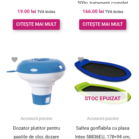
500g, tratament complet
19.00
lei
166.00
lei
apa
TVA inclus
TVA inclus
CITEȘTE MAI MULT
CITEȘTE MAI MULT
STOC EPUIZAT
Accesorii piscine
Accesorii piscine
Dozator plutitor pentru
Saltea gonflabila cu plasa
pastile de clor, dozare
Intex 58836EU, 178×94 cm,