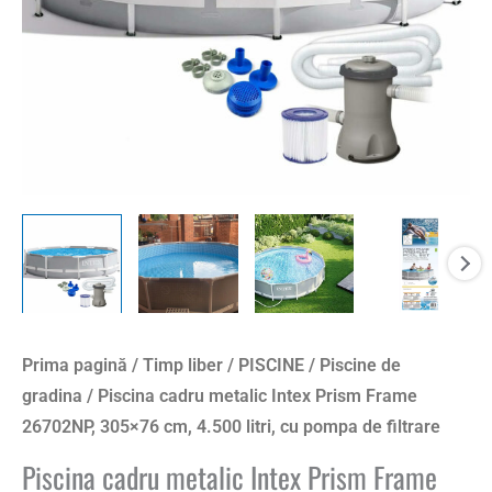
305x76
cm,
4.500
litri,
cu
pompa
de
filtrare
Prima pagină
/
Timp liber
/
PISCINE
/
Piscine de
gradina
/ Piscina cadru metalic Intex Prism Frame
26702NP, 305×76 cm, 4.500 litri, cu pompa de filtrare
Piscina cadru metalic Intex Prism Frame