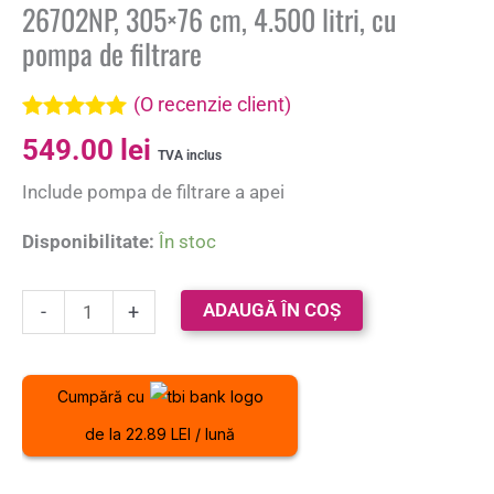
26702NP, 305×76 cm, 4.500 litri, cu
pompa de filtrare
(O recenzie client)
Evaluat la
549.00
lei
5.00
din 5 pe
TVA inclus
baza unei
Include pompa de filtrare a apei
singure
evaluări
Disponibilitate:
În stoc
ADAUGĂ ÎN COȘ
-
+
Cumpără cu
de la 22.89 LEI / lună