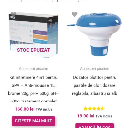
STOC EPUIZAT
Accesorii piscine
Accesorii piscine
Kit intretinere 4in1 pentru
Dozator plutitor pentru
SPA – Anti-mousse 1L,
pastile de clor, dozare
brome 20g, pH+ 500g, pH–
reglabila, albastru si alb
500g, tratament complet
166.00
lei
apa
TVA inclus
Evaluat la
19.00
lei
TVA inclus
4.33
CITEȘTE MAI MULT
din 5
ADAUGĂ ÎN COȘ