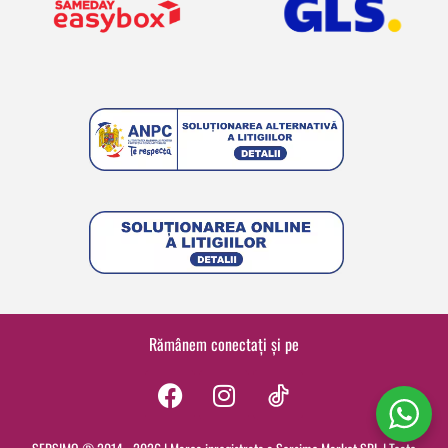
Rămânem conectați și pe
F
I
a
n
c
s