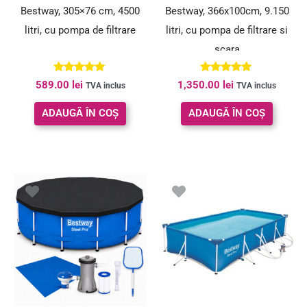
Bestway, 305×76 cm, 4500
Bestway, 366x100cm, 9.150
litri, cu pompa de filtrare
litri, cu pompa de filtrare si
scara
Evaluat la
Evaluat la
589.00
lei
1,350.00
lei
TVA inclus
TVA inclus
5.00
5.00
din 5
din 5
ADAUGĂ ÎN COȘ
ADAUGĂ ÎN COȘ
Prețul
Prețul
inițial
curent
a
este:
fost:
699.00 le
759.00 lei.