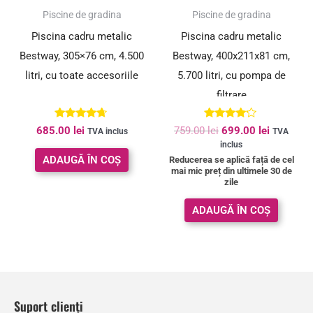
SUPER PREȚ!
Piscine de gradina
Piscine de gradina
Piscina cadru metalic
Piscina cadru metalic
Bestway, 305×76 cm, 4.500
Bestway, 400x211x81 cm,
litri, cu toate accesoriile
5.700 litri, cu pompa de
filtrare
Evaluat la
Evaluat la
685.00
lei
759.00
lei
699.00
lei
TVA inclus
TVA
4.55
4.00
inclus
din 5
din 5
ADAUGĂ ÎN COȘ
Reducerea se aplică față de cel
mai mic preț din ultimele 30 de
zile
ADAUGĂ ÎN COȘ
Suport clienți