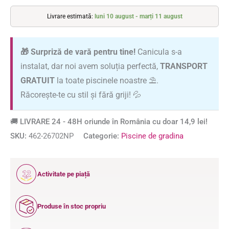
Livrare estimată:
luni 10 august - marți 11 august
🎁 Surpriză de vară pentru tine!
Canicula s-a
instalat, dar noi avem soluția perfectă,
TRANSPORT
GRATUIT
la toate piscinele noastre ⛱️.
Răcorește-te cu stil și fără griji! 💦
🚚 LIVRARE 24 - 48H oriunde în România cu doar 14,9 lei!
SKU:
462-26702NP
Categorie:
Piscine de gradina
12
Activitate pe piață
ANI
Produse în stoc propriu