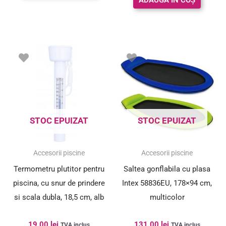
STOC EPUIZAT
STOC EPUIZAT
Accesorii piscine
Accesorii piscine
Termometru plutitor pentru
Saltea gonflabila cu plasa
piscina, cu snur de prindere
Intex 58836EU, 178×94 cm,
si scala dubla, 18,5 cm, alb
multicolor
19.00
lei
131.00
lei
TVA inclus
TVA inclus