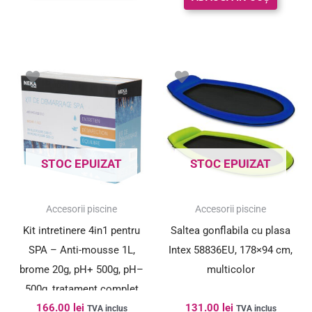
STOC EPUIZAT
STOC EPUIZAT
Accesorii piscine
Accesorii piscine
Kit intretinere 4in1 pentru
Saltea gonflabila cu plasa
SPA – Anti-mousse 1L,
Intex 58836EU, 178×94 cm,
brome 20g, pH+ 500g, pH–
multicolor
500g, tratament complet
166.00
lei
131.00
lei
apa
TVA inclus
TVA inclus