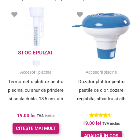
STOC EPUIZAT
Accesorii piscine
Accesorii piscine
Termometru plutitor pentru
Dozator plutitor pentru
piscina, cu snur de prindere
pastile de clor, dozare
si scala dubla, 18,5 cm, alb
reglabila, albastru si alb
19.00
lei
TVA inclus
Evaluat la
19.00
lei
TVA inclus
4.33
CITEȘTE MAI MULT
din 5
ADAUGĂ ÎN COȘ