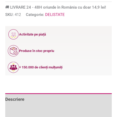
🚚 LIVRARE 24 - 48H oriunde în România cu doar 14,9 lei!
SKU:
412
Categorie:
DELISTATE
12
Activitate pe piață
ANI
Produse în stoc propriu
+ 150.000 de clienți mulțumiți
Descriere
Informații suplimentare