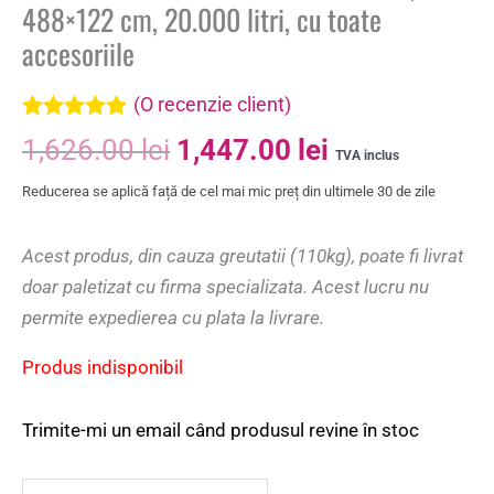
488×122 cm, 20.000 litri, cu toate
accesoriile
(O recenzie client)
Evaluat la
1,626.00
lei
1,447.00
lei
5.00
din 5 pe
TVA inclus
baza unei
Reducerea se aplică față de cel mai mic preț din ultimele 30 de zile
singure
evaluări
Acest produs, din cauza greutatii (110kg), poate fi livrat
doar paletizat cu firma specializata. Acest lucru nu
permite expedierea cu plata la livrare.
Produs indisponibil
Trimite-mi un email când produsul revine în stoc