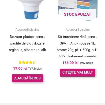
STOC EPUIZAT
Accesorii piscine
Accesorii piscine
Dozator plutitor pentru
Kit intretinere 4in1 pentru
pastile de clor, dozare
SPA – Anti-mousse 1L,
reglabila, albastru si alb
brome 20g, pH+ 500g, pH–
500g, tratament complet
166.00
lei
apa
TVA inclus
Evaluat la
19.00
lei
TVA inclus
4.33
CITEȘTE MAI MULT
din 5
ADAUGĂ ÎN COȘ