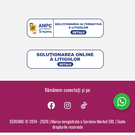
Rămânem conectați și pe
F
I
a
n
c
s
SERSIMO ® 2014 - 2026 | Marca inregistrata a Sersimo Market SRL | Toate
drepturile rezervate
e
t