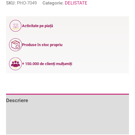
SKU:
PHO-7049
Categorie:
DELISTATE
12
Activitate pe piață
ANI
Produse în stoc propriu
+ 150.000 de clienți mulțumiți
Descriere
Informații suplimentare
Recenzii (0)