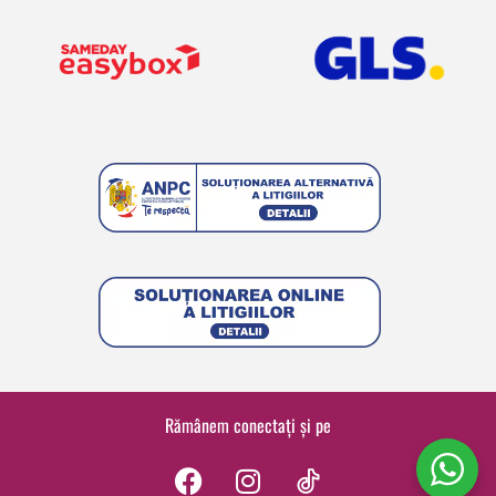
Rămânem conectați și pe
F
I