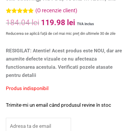
(O recenzie client)
Evaluat la
184.04
lei
119.98
lei
5.00
din 5 pe
TVA inclus
baza unei
Reducerea se aplică față de cel mai mic preț din ultimele 30 de zile
singure
evaluări
RESIGILAT: Atentie! Acest produs este NOU, dar are
anumite defecte vizuale ce nu afecteaza
functionarea acestuia. Verificati pozele atasate
pentru detalii
Produs indisponibil
Trimite-mi un email când produsul revine în stoc