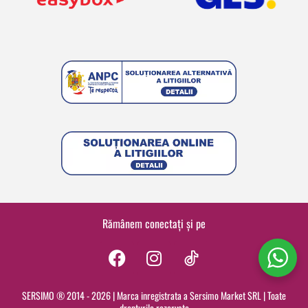
Rămânem conectați și pe
F
I
a
n
c
s
SERSIMO ® 2014 - 2026 | Marca inregistrata a Sersimo Market SRL | Toate
drepturile rezervate