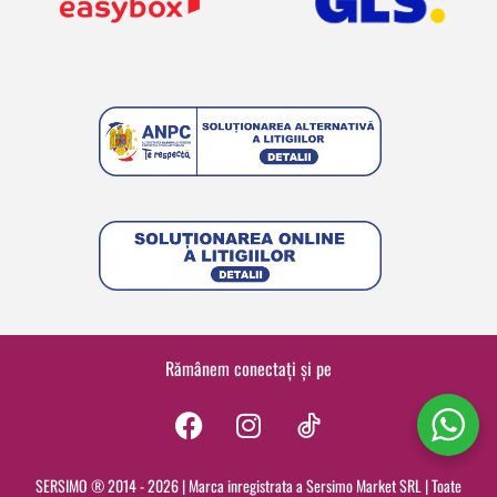
Rămânem conectați și pe
F
I
a
n
c
s
SERSIMO ® 2014 - 2026 | Marca inregistrata a Sersimo Market SRL | Toate