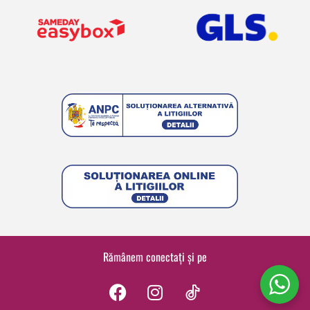
Rămânem conectați și pe
F
I