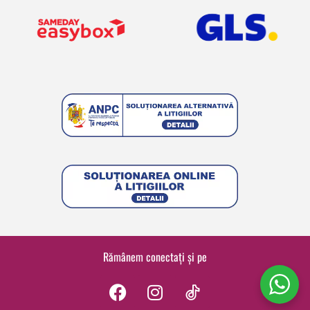
Rămânem conectați și pe
F
I