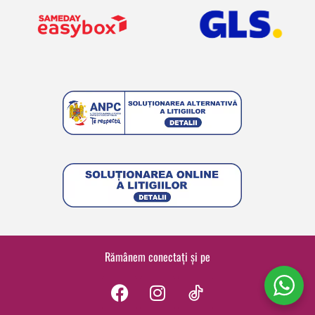
Rămânem conectați și pe
F
I
a
n