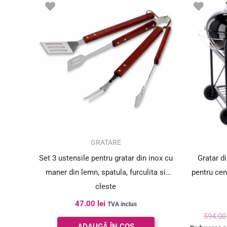
SUPER PREȚ!
GRATARE
Set 3 ustensile pentru gratar din inox cu
Gratar di
maner din lemn, spatula, furculita si
pentru ce
cleste
47.00
lei
TVA inclus
594.0
ADAUGĂ ÎN COȘ