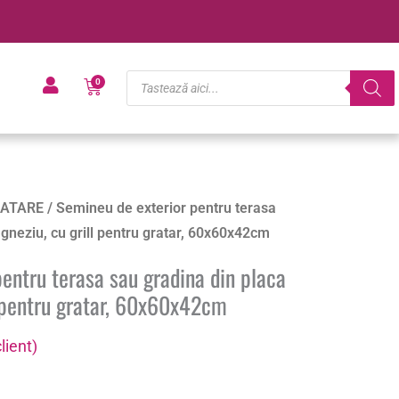
Products
Cart
0
search
ATARE
/ Semineu de exterior pentru terasa
gneziu, cu grill pentru gratar, 60x60x42cm
entru terasa sau gradina din placa
l pentru gratar, 60x60x42cm
lient)