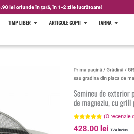
.90 lei oriunde în țară, în 1-2 zile lucrătoare!
TIMP LIBER
ARTICOLE COPII
IARNA
Prima pagină
/
Grădină
/
GR
sau gradina din placa de ma
Semineu de exterior p
de magneziu, cu gril
(O recenzie c
Evaluat la
428.00
lei
5.00
din 5 pe
TVA inclus