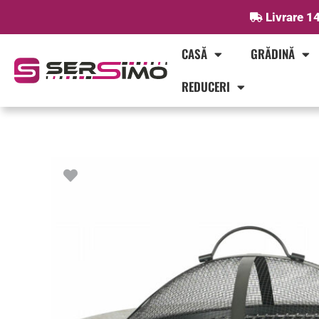
Skip
Livrare 14
to
content
CASĂ
GRĂDINĂ
REDUCERI