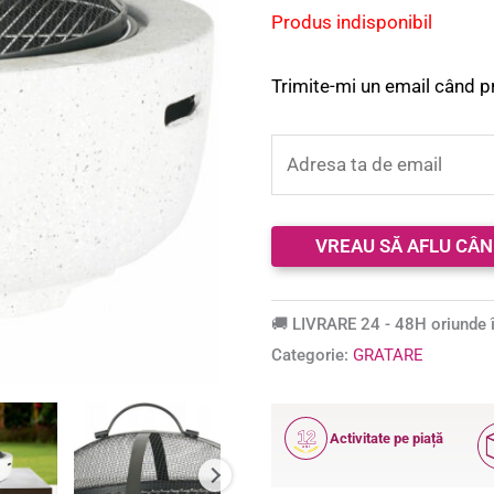
baza unei
Produs indisponibil
singure
evaluări
Trimite-mi un email când p
🚚 LIVRARE 24 - 48H oriunde î
Categorie:
GRATARE
12
Activitate pe piață
ANI