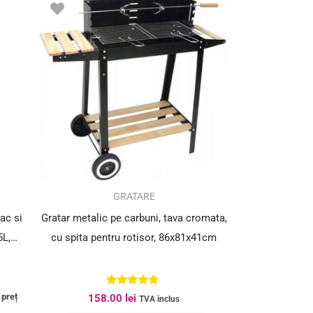
i.
GRATARE
ac si
Gratar metalic pe carbuni, tava cromata,
5L,
cu spita pentru rotisor, 86x81x41cm
Evaluat la
 preț
158.00
lei
TVA inclus
5.00