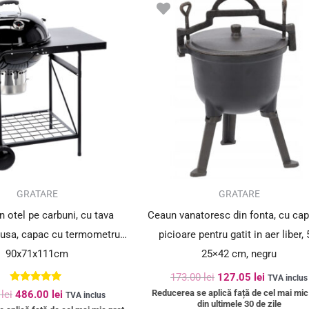
inițial
curent
inițial
curent
a
este:
a
este:
fost:
486.00 lei.
fost:
127.05 le
594.00 lei.
173.00 lei.
SUPER PREȚ!
GRATARE
GRATARE
n otel pe carbuni, cu tava
Ceaun vanatoresc din fonta, cu cap
nusa, capac cu termometru,
picioare pentru gatit in aer liber, 
90x71x111cm
25×42 cm, negru
173.00
lei
127.05
lei
TVA inclus
Evaluat la
Reducerea se aplică față de cel mai mic
0
lei
486.00
lei
TVA inclus
5.00
din ultimele 30 de zile