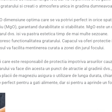
 gratarului si creati o atmosfera unica in gradina dumneavoa
dimensiune optima care se va potrivi perfect in orice spati
 (MgO), garantand durabilitate si stabilitate. MgO este un ma
arul dvs. isi va pastra estetica timp de mai multe sezoane.
esc functionalitatea gratarului. Capacul va oferi protectie im
sul va facilita mentinerea curata a zonei din jurul focului.
i care este responsabil de protectia impotriva arsurilor cau
rului va face din acesta un punct de atractie al gradinii dvs
placii de magneziu asigura o utilizare de lunga durata, chiar s
 perfect pentru a gati alimente, dar si pentru a aprinde un fo