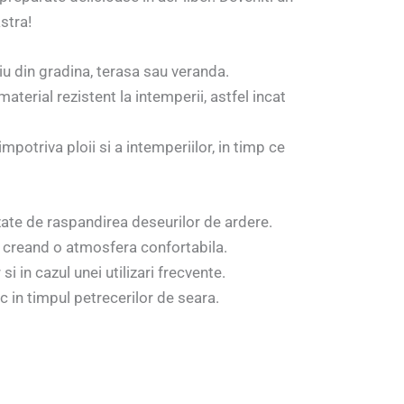
stra!
u din gradina, terasa sau veranda.
terial rezistent la intemperii, astfel incat
potriva ploii si a intemperiilor, in timp ce
zate de raspandirea deseurilor de ardere.
., creand o atmosfera confortabila.
i in cazul unei utilizari frecvente.
c in timpul petrecerilor de seara.