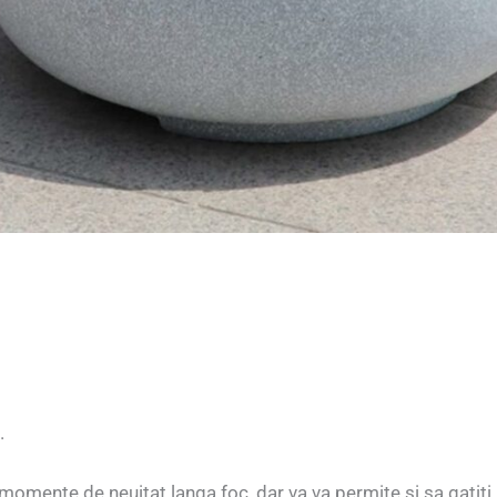
.
omente de neuitat langa foc, dar va va permite si sa gatiti p